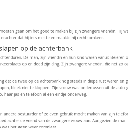
of moeten gaan om het goed te maken bij zijn zwangere vriendin. Hij w
erachter dat hij iets mistte en maakte hij rechtsomkeer.
 slapen op de achterbank
ochtenduren. De man, zijn vriendin en hun kind waren vanuit Beieren 
rkeerplaats op en deed zijn ding. Zijn zwangere vriendin, die net zo 
ling dat de twee op de achterbank nog steeds in diepe rust waren en g
pen, bleek niet te kloppen. Zijn vrouw was ondertussen uit de auto 
, haar jas en telefoon al een eindje onderweg.
 andere bestuurder of ze even gebruik mocht maken van zijn telefoon.
poed achter de vriend van de zwangere vrouw aan. Aangezien de man 
n was het gezin weer compleet.