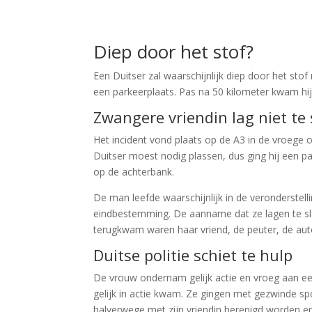
Diep door het stof?
Een Duitser zal waarschijnlijk diep door het st
een parkeerplaats. Pas na 50 kilometer kwam hij 
Zwangere vriendin lag niet te
Het incident vond plaats op de A3 in de vroege 
Duitser moest nodig plassen, dus ging hij een pa
op de achterbank.
De man leefde waarschijnlijk in de veronderstel
eindbestemming. De aanname dat ze lagen te sla
terugkwam waren haar vriend, de peuter, de auto
Duitse politie schiet te hulp
De vrouw ondernam gelijk actie en vroeg aan een
gelijk in actie kwam. Ze gingen met gezwinde s
halverwege met zijn vriendin herenigd worden e