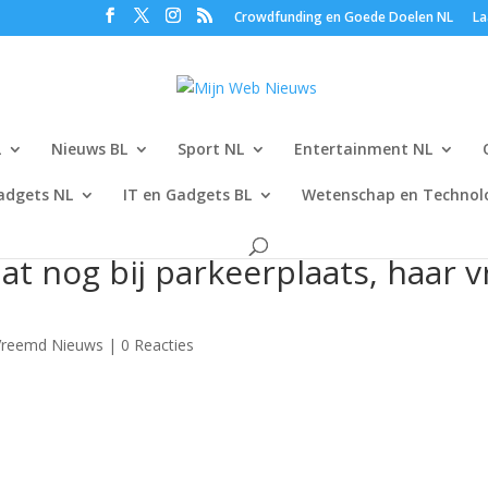
Crowdfunding en Goede Doelen NL
La
L
Nieuws BL
Sport NL
Entertainment NL
adgets NL
IT en Gadgets BL
Wetenschap en Technolo
t nog bij parkeerplaats, haar vr
Vreemd Nieuws
|
0 Reacties