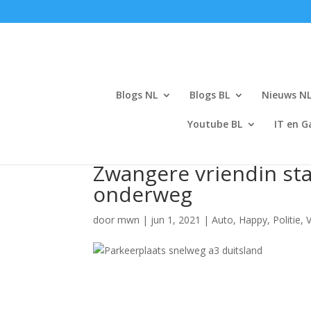
Blogs NL
Blogs BL
Nieuws N
Youtube BL
IT en G
Zwangere vriendin staa
onderweg
door
mwn
|
jun 1, 2021
|
Auto
,
Happy
,
Politie
,