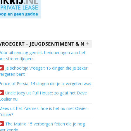
+
VROEGERT – JEUGDSENTIMENT & NOSTALGIE
Vóór uitzending gemist: herinneringen aan het
pre-streamtijdperk
Je schooltijd vroeger: 16 dingen die je zeker
vergeten bent
Prince of Persia: 14 dingen die je al vergeten was
Uncle Joey uit Full House: zo gaat het Dave
Coulier nu
Mees uit het Zakmes: hoe is het nu met Olivier
Tuinier?
The Matrix: 15 verborgen feiten die je nog
niet kende