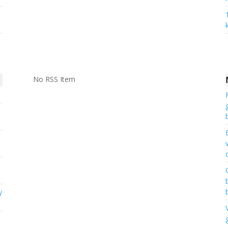
No RSS Item
y
n