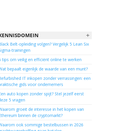
+
KENNISDOMEIN
Black Belt-opleiding volgen? Vergelijk 5 Lean Six
Sigma-trainingen
6 tips om veilig en efficiënt online te werken
Wat bepaalt eigenlijk de waarde van een munt?
Refurbished IT inkopen zonder verrassingen: een
praktische gids voor ondernemers
Een auto kopen zonder spijt? Stel jezelf eerst
deze 5 vragen
Waarom groeit de interesse in het kopen van
Ethereum binnen de cryptomarkt?
Waarom ook sommige bestelbussen in 2026
vrachtwagenheffing gaan betalen