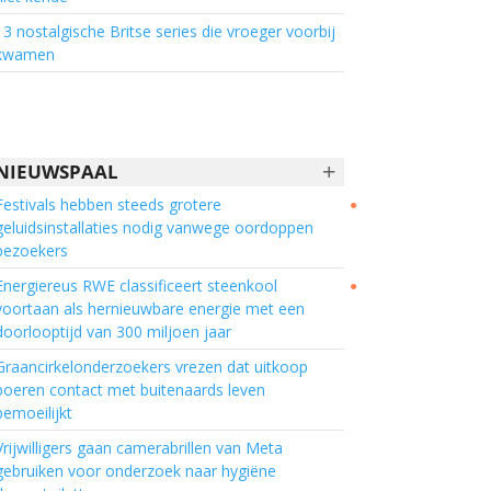
13 nostalgische Britse series die vroeger voorbij
kwamen
+
NIEUWSPAAL
Festivals hebben steeds grotere
●
geluidsinstallaties nodig vanwege oordoppen
bezoekers
Energiereus RWE classificeert steenkool
●
voortaan als hernieuwbare energie met een
doorlooptijd van 300 miljoen jaar
Graancirkelonderzoekers vrezen dat uitkoop
boeren contact met buitenaards leven
bemoeilijkt
Vrijwilligers gaan camerabrillen van Meta
gebruiken voor onderzoek naar hygiëne