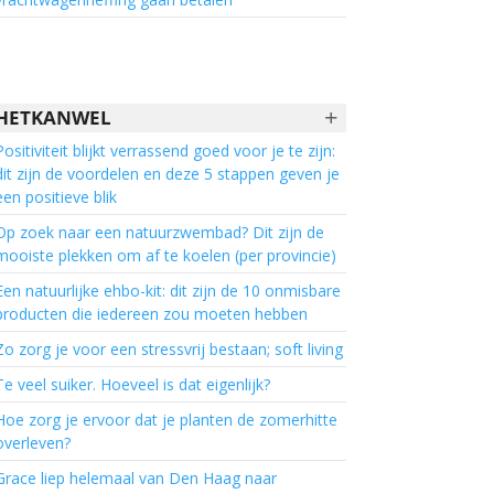
+
HETKANWEL
Positiviteit blijkt verrassend goed voor je te zijn:
dit zijn de voordelen en deze 5 stappen geven je
een positieve blik
Op zoek naar een natuurzwembad? Dit zijn de
mooiste plekken om af te koelen (per provincie)
Een natuurlijke ehbo-kit: dit zijn de 10 onmisbare
producten die iedereen zou moeten hebben
Zo zorg je voor een stressvrij bestaan; soft living
Te veel suiker. Hoeveel is dat eigenlijk?
Hoe zorg je ervoor dat je planten de zomerhitte
overleven?
Grace liep helemaal van Den Haag naar