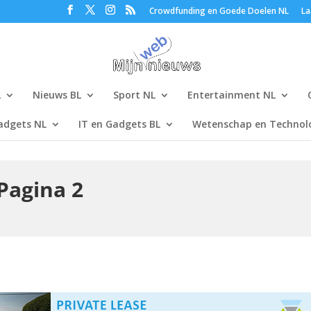
Crowdfunding en Goede Doelen NL
La
L
Nieuws BL
Sport NL
Entertainment NL
adgets NL
IT en Gadgets BL
Wetenschap en Technolo
Pagina 2