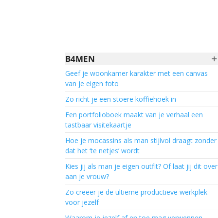
+
B4MEN
Geef je woonkamer karakter met een canvas
van je eigen foto
Zo richt je een stoere koffiehoek in
Een portfolioboek maakt van je verhaal een
tastbaar visitekaartje
Hoe je mocassins als man stijlvol draagt zonder
dat het ‘te netjes’ wordt
Kies jij als man je eigen outfit? Of laat jij dit over
aan je vrouw?
Zo creëer je de ultieme productieve werkplek
voor jezelf
Waarom je jezelf af en toe mag verwennen