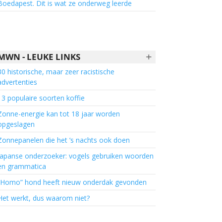
Boedapest. Dit is wat ze onderweg leerde
+
MWN - LEUKE LINKS
30 historische, maar zeer racistische
advertenties
13 populaire soorten koffie
Zonne-energie kan tot 18 jaar worden
opgeslagen
Zonnepanelen die het ’s nachts ook doen
Japanse onderzoeker: vogels gebruiken woorden
en grammatica
“Homo” hond heeft nieuw onderdak gevonden
Het werkt, dus waarom niet?