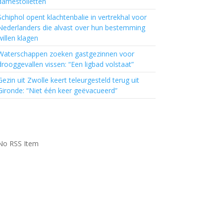
damestoiletten
Schiphol opent klachtenbalie in vertrekhal voor
Nederlanders die alvast over hun bestemming
willen klagen
Waterschappen zoeken gastgezinnen voor
drooggevallen vissen: “Een ligbad volstaat”
Gezin uit Zwolle keert teleurgesteld terug uit
Gironde: “Niet één keer geëvacueerd”
No RSS Item