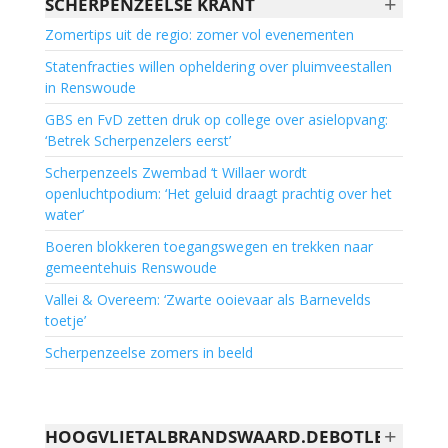
+
SCHERPENZEELSE KRANT
Zomertips uit de regio: zomer vol evenementen
Statenfracties willen opheldering over pluimveestallen
in Renswoude
GBS en FvD zetten druk op college over asielopvang:
‘Betrek Scherpenzelers eerst’
Scherpenzeels Zwembad ‘t Willaer wordt
openluchtpodium: ‘Het geluid draagt prachtig over het
water’
Boeren blokkeren toegangswegen en trekken naar
gemeentehuis Renswoude
Vallei & Overeem: ‘Zwarte ooievaar als Barnevelds
toetje’
Scherpenzeelse zomers in beeld
+
HOOGVLIETALBRANDSWAARD.DEBOTLEK.NL