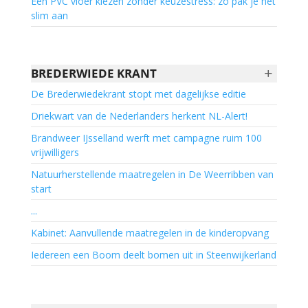
Een PVC vloer kiezen zonder keuzestress: zo pak je het
slim aan
+
BREDERWIEDE KRANT
De Brederwiedekrant stopt met dagelijkse editie
Driekwart van de Nederlanders herkent NL-Alert!
Brandweer IJsselland werft met campagne ruim 100
vrijwilligers
Natuurherstellende maatregelen in De Weerribben van
start
...
Kabinet: Aanvullende maatregelen in de kinderopvang
Iedereen een Boom deelt bomen uit in Steenwijkerland