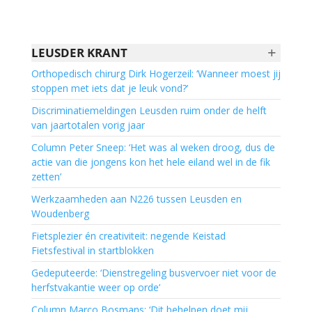
+
LEUSDER KRANT
Orthopedisch chirurg Dirk Hogerzeil: ‘Wanneer moest jij
stoppen met iets dat je leuk vond?’
Discriminatiemeldingen Leusden ruim onder de helft
van jaartotalen vorig jaar
Column Peter Sneep: ‘Het was al weken droog, dus de
actie van die jongens kon het hele eiland wel in de fik
zetten’
Werkzaamheden aan N226 tussen Leusden en
Woudenberg
Fietsplezier én creativiteit: negende Keistad
Fietsfestival in startblokken
Gedeputeerde: ‘Dienstregeling busvervoer niet voor de
herfstvakantie weer op orde’
Column Marco Bosmans: ‘Dit behelpen doet mij