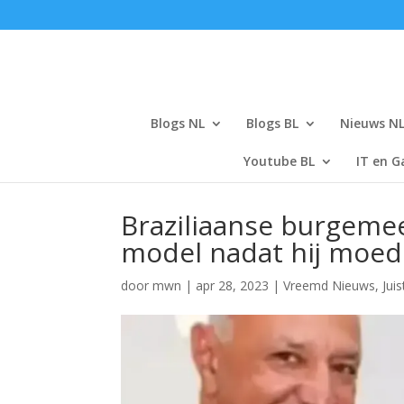
Blogs NL
Blogs BL
Nieuws N
Youtube BL
IT en G
Braziliaanse burgemees
model nadat hij moed
door
mwn
|
apr 28, 2023
|
Vreemd Nieuws
,
Juis