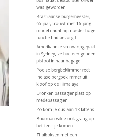
bus nadat bestuurster onwel
was geworden
Braziliaanse burgemeester,
65 jaar, trouwt met 16-jarig
model nadat hij moeder hoge
functie had bezorgd
Amerikaanse vrouw opgepakt
in Sydney, ze had een gouden
pistool in haar bagage
Poolse bergbeklimmer redt
Indiase bergbeklimmer uit
kloof op de Himalaya
Dronken passagier plast op
medepassagier
Zo kom je dus aan 18 kittens
Buurman wilde ook graag op
het feestje komen
Thaiboksen met een