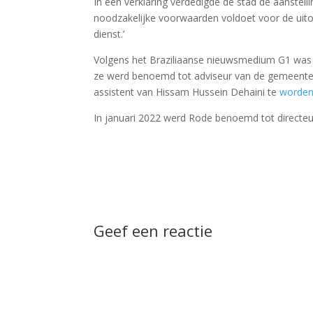
In een verklaring verdedigde de stad de aanste
noodzakelijke voorwaarden voldoet voor de uitoe
dienst.’
Volgens het Braziliaanse nieuwsmedium G1 was M
ze werd benoemd tot adviseur van de gemeentes
assistent van Hissam Hussein Dehaini te
worde
In januari 2022 werd Rode benoemd tot directeu
Geef een reactie