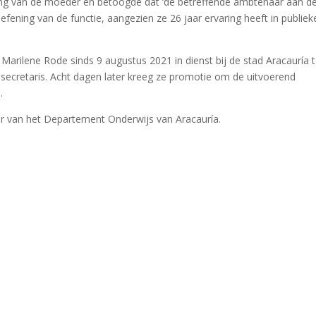
lling van de moeder en betoogde dat ‘de betreffende ambtenaar aan d
fening van de functie, aangezien ze 26 jaar ervaring heeft in publiek
arilene Rode sinds 9 augustus 2021 in dienst bij de stad Aracauría 
ecretaris. Acht dagen later kreeg ze promotie om de uitvoerend
n
.
r van het Departement Onderwijs van Aracauría.