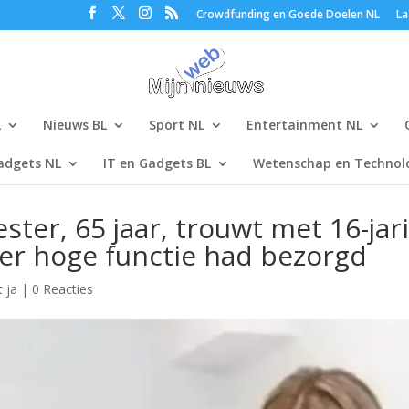
Crowdfunding en Goede Doelen NL
La
L
Nieuws BL
Sport NL
Entertainment NL
adgets NL
IT en Gadgets BL
Wetenschap en Technolo
ter, 65 jaar, trouwt met 16-jar
er hoge functie had bezorgd
t ja
|
0 Reacties