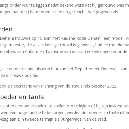
langs onder vuur te liggen nadat bekend werd dat hij getrouwd was m
e dagen nadat hij haar moeder een hoge functie had gegeven als
rden
Dehaini trouwde op 15 april met Kauane Rode Dehaini, een model, vi
urgemeester, die al zes keer getrouwd is geweest, had de moeder v
secretaris van Cultuur en Toerisme van de stad enkele dagen voor de
ie eerder diende als directeur van het Departement Onderwijs van
 haar nieuwe positie.
ook als secretaris van Planning van de stad sinds oktober 2022.
oeder en tante
loten een onderzoek in te stellen om te kijken of hij zijn invloed als
en een hoge functie te bezorgen, werden de moeder en tante uit h
ezig aan zijn tweede termijn als burgervader van de stad.