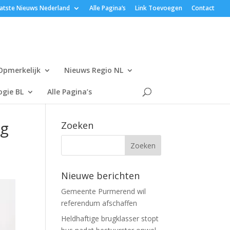
atste Nieuws Nederland
Alle Pagina’s
Link Toevoegen
Contact
Opmerkelijk
Nieuws Regio NL
gie BL
Alle Pagina’s
ig
Zoeken
Nieuwe berichten
Gemeente Purmerend wil
referendum afschaffen
Heldhaftige brugklasser stopt