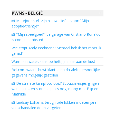
+
PWNS - BELGIË
📸 Metejoor stelt zijn nieuwe liefde voor: "Mijn
adoptie-trientje"
📸 "Mijn speelgoed": de garage van Cristiano Ronaldo
is compleet absurd
Wie stopt Andy Peelman? "Mentaal heb ik het moeilijk
gehad"
Warm zeewater: kans op heftig najaar aan de kust
Bol.com waarschuwt klanten na datalek: persoonlijke
gegevens mogelijk gestolen
📸 De strafste kampfoto ooit? Scoutsmeisjes gingen
wandelen... en stonden plots oog in oog met Filip en
Mathilde
📸 Lindsay Lohan is terug: rode lokken moeten jaren
vol schandalen doen vergeten