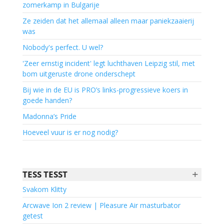
zomerkamp in Bulgarije
Ze zeiden dat het allemaal alleen maar paniekzaaierij
was
Nobody's perfect. U wel?
'Zeer ernstig incident' legt luchthaven Leipzig stil, met
bom uitgeruste drone onderschept
Bij wie in de EU is PRO’s links-progressieve koers in
goede handen?
Madonna’s Pride
Hoeveel vuur is er nog nodig?
+
TESS TESST
Svakom Klitty
Arcwave Ion 2 review | Pleasure Air masturbator
getest