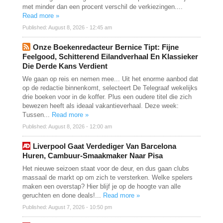
met minder dan een procent verschil de verkiezingen....
Read more »
Published: August 8, 2026 - 12:45 am
Onze Boekenredacteur Bernice Tipt: Fijne
Feelgood, Schitterend Eilandverhaal En Klassieker
Die Derde Kans Verdient
We gaan op reis en nemen mee... Uit het enorme aanbod dat
op de redactie binnenkomt, selecteert De Telegraaf wekelijks
drie boeken voor in de koffer. Plus een oudere titel die zich
bewezen heeft als ideaal vakantieverhaal. Deze week:
Tussen...
Read more »
Published: August 8, 2026 - 12:00 am
Liverpool Gaat Verdediger Van Barcelona
Huren, Cambuur-Smaakmaker Naar Pisa
Het nieuwe seizoen staat voor de deur, en dus gaan clubs
massaal de markt op om zich te versterken. Welke spelers
maken een overstap? Hier blijf je op de hoogte van alle
geruchten en done deals!...
Read more »
Published: August 7, 2026 - 10:50 pm