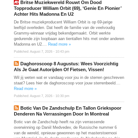
Britse Muziekwereld Rouwt Om Dood
Topproducer William Orbit (69), ‘genie En Pionier’
Achter Hits Madonna En U2
De Britse muziekproducent William Orbit is op 69-jarige
leeftijd overleden. Dat heeft de familie van de veelvoudig
Grammy-winnaar vrijdag bekendgemaakt. Orbit werkte
gedurende zijn loopbaan aan tientallen hits met onder anderen
Madonna en U2....
Read more »
Published: August 7, 2026 - 10:43 pm
Daghoroscoop 8 Augustus: Wees Voorzichtig
Als Je Gaat Autorijden Of Fietsen, Vissen!
Wil jij weten wat er vandaag voor jou in de sterren geschreven
staat? Lees hier de daghoroscoop voor jouw sterrenbeeld....
Read more »
Published: August 7, 2026 - 10:30 pm
Botic Van De Zandschulp En Tallon Griekspoor
Denderen Na Verrassingen Door In Montreal
Botic van de Zandschulp heeft na zijn verrassende
overwinning op Daniil Medvedev, de Russische nummer 6
van de wereld, opnieuw gewonnen op het masterstoernooi