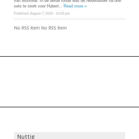
van Montréal. In de derde ronde was de Nederlander na drie
sets te sterk voor Hubert...
Read more »
Published: August 7, 2026 - 10:05 pm
No RSS Item No RSS Item
Nuttig