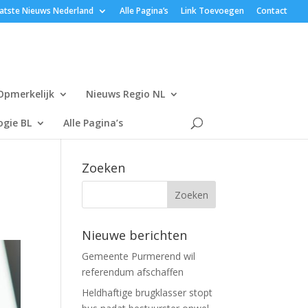
atste Nieuws Nederland
Alle Pagina’s
Link Toevoegen
Contact
Opmerkelijk
Nieuws Regio NL
gie BL
Alle Pagina’s
Zoeken
Nieuwe berichten
Gemeente Purmerend wil
referendum afschaffen
Heldhaftige brugklasser stopt