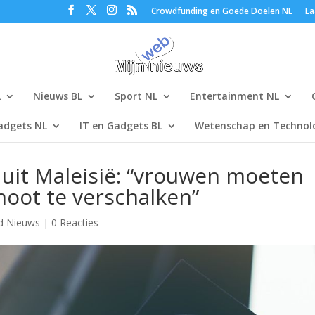
Crowdfunding en Goede Doelen NL
La
L
Nieuws BL
Sport NL
Entertainment NL
adgets NL
IT en Gadgets BL
Wetenschap en Technolo
 uit Maleisië: “vrouwen moeten
oot te verschalken”
d Nieuws
|
0 Reacties