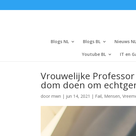
Blogs NL
Blogs BL
Nieuws N
Youtube BL
IT en G
Vrouwelijke Professor
dom doen om echtgen
door
mwn
|
jun 14, 2021
|
Fail
,
Mensen
,
Vreem