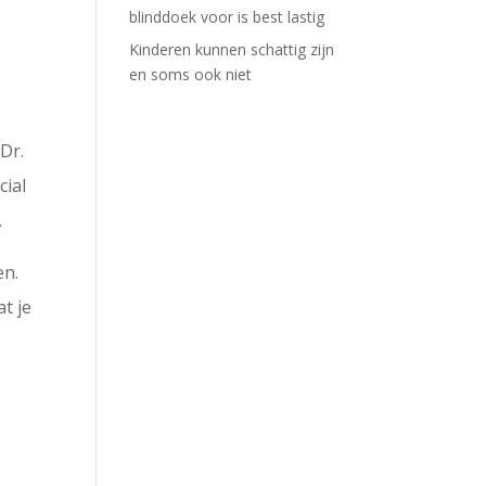
blinddoek voor is best lastig
Kinderen kunnen schattig zijn
en soms ook niet
Dr.
cial
.
en.
t je