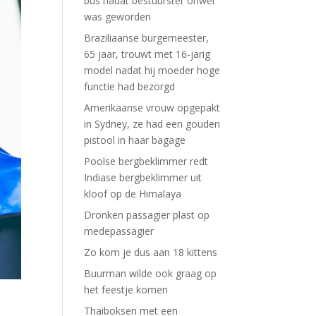
bus nadat bestuurster onwel
was geworden
Braziliaanse burgemeester,
65 jaar, trouwt met 16-jarig
model nadat hij moeder hoge
functie had bezorgd
Amerikaanse vrouw opgepakt
in Sydney, ze had een gouden
pistool in haar bagage
Poolse bergbeklimmer redt
Indiase bergbeklimmer uit
kloof op de Himalaya
Dronken passagier plast op
medepassagier
Zo kom je dus aan 18 kittens
Buurman wilde ook graag op
het feestje komen
Thaiboksen met een