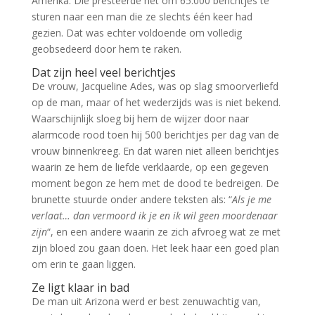
Amerika. Die presteerde het om 65.000 berichtjes te
sturen naar een man die ze slechts één keer had
gezien. Dat was echter voldoende om volledig
geobsedeerd door hem te raken.
Dat zijn heel veel berichtjes
De vrouw, Jacqueline Ades, was op slag smoorverliefd
op de man, maar of het wederzijds was is niet bekend.
Waarschijnlijk sloeg bij hem de wijzer door naar
alarmcode rood toen hij 500 berichtjes per dag van de
vrouw binnenkreeg. En dat waren niet alleen berichtjes
waarin ze hem de liefde verklaarde, op een gegeven
moment begon ze hem met de dood te bedreigen. De
brunette stuurde onder andere teksten als: “
Als je me
verlaat… dan vermoord ik je en ik wil geen moordenaar
zijn
“, en een andere waarin ze zich afvroeg wat ze met
zijn bloed zou gaan doen. Het leek haar een goed plan
om erin te gaan liggen.
Ze ligt klaar in bad
De man uit Arizona werd er best zenuwachtig van,