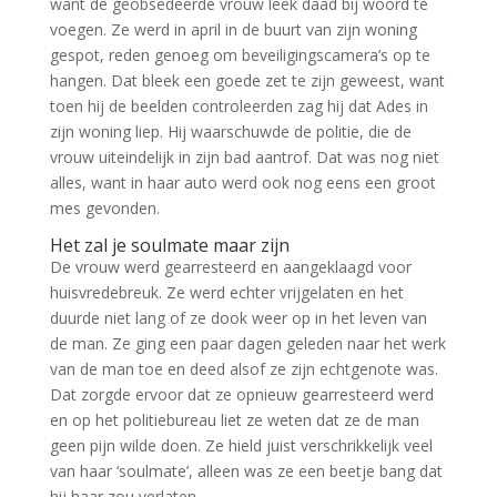
want de geobsedeerde vrouw leek daad bij woord te
voegen. Ze werd in april in de buurt van zijn woning
gespot, reden genoeg om beveiligingscamera’s op te
hangen. Dat bleek een goede zet te zijn geweest, want
toen hij de beelden controleerden zag hij dat Ades in
zijn woning liep. Hij waarschuwde de politie, die de
vrouw uiteindelijk in zijn bad aantrof. Dat was nog niet
alles, want in haar auto werd ook nog eens een groot
mes gevonden.
Het zal je soulmate maar zijn
De vrouw werd gearresteerd en aangeklaagd voor
huisvredebreuk. Ze werd echter vrijgelaten en het
duurde niet lang of ze dook weer op in het leven van
de man. Ze ging een paar dagen geleden naar het werk
van de man toe en deed alsof ze zijn echtgenote was.
Dat zorgde ervoor dat ze opnieuw gearresteerd werd
en op het politiebureau liet ze weten dat ze de man
geen pijn wilde doen. Ze hield juist verschrikkelijk veel
van haar ‘soulmate’, alleen was ze een beetje bang dat
hij haar zou verlaten.