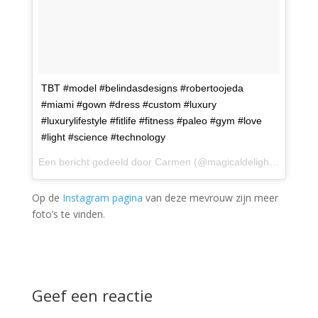
TBT #model #belindasdesigns #robertoojeda
#miami #gown #dress #custom #luxury
#luxurylifestyle #fitlife #fitness #paleo #gym #love
#light #science #technology
Een bericht gedeeld door
Carmen
(@magicaldelight) op
20 Mr
Op de
Instagram pagina
van deze mevrouw zijn meer
foto’s te vinden.
Geef een reactie