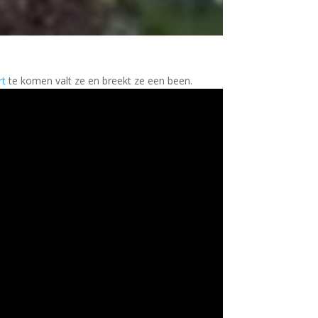
rt
te komen valt ze en breekt ze een been.