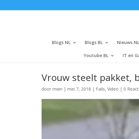
Blogs NL
Blogs BL
Nieuws N
Youtube BL
IT en G
Vrouw steelt pakket, 
door
mwn
|
mei 7, 2018
|
Fails
,
Video
|
0 React