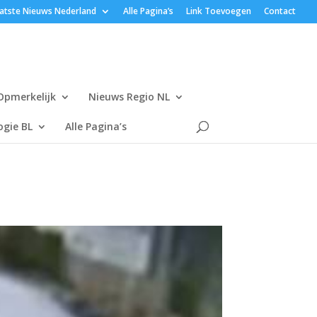
atste Nieuws Nederland
Alle Pagina’s
Link Toevoegen
Contact
Opmerkelijk
Nieuws Regio NL
gie BL
Alle Pagina’s