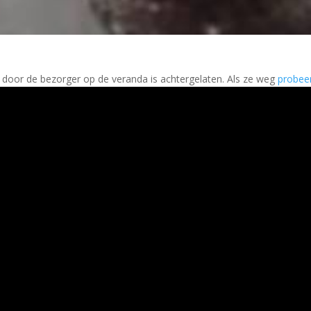
t door de bezorger op de veranda is achtergelaten. Als ze weg
probee