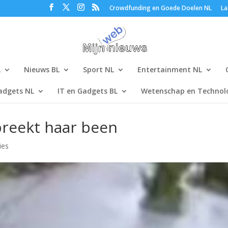
Crowdfunding en Goede Doelen NL
La
L
Nieuws BL
Sport NL
Entertainment NL
adgets NL
IT en Gadgets BL
Wetenschap en Technolo
breekt haar been
ies