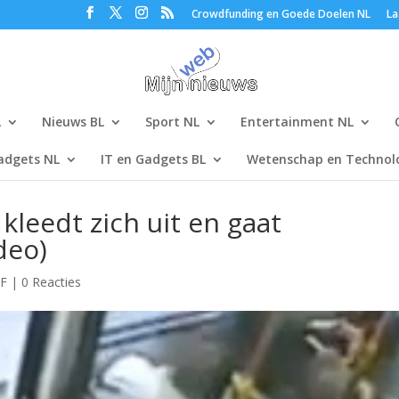
Crowdfunding en Goede Doelen NL
La
L
Nieuws BL
Sport NL
Entertainment NL
adgets NL
IT en Gadgets BL
Wetenschap en Technolo
kleedt zich uit en gaat
deo)
F
|
0 Reacties