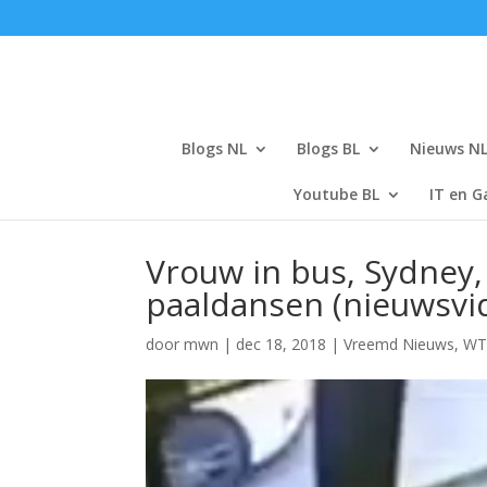
Blogs NL
Blogs BL
Nieuws N
Youtube BL
IT en G
Vrouw in bus, Sydney, 
paaldansen (nieuwsvi
door
mwn
|
dec 18, 2018
|
Vreemd Nieuws
,
WT