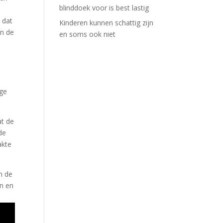
blinddoek voor is best lastig
 dat
Kinderen kunnen schattig zijn
in de
en soms ook niet
ige
at de
de
akte
n de
en en