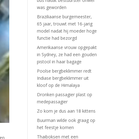
bus nadat bestuurster onwel
was geworden
Braziliaanse burgemeester,
65 jaar, trouwt met 16-jarig
model nadat hij moeder hoge
functie had bezorgd
Amerikaanse vrouw opgepakt
in Sydney, ze had een gouden
pistool in haar bagage
Poolse bergbeklimmer redt
Indiase bergbeklimmer uit
kloof op de Himalaya
Dronken passagier plast op
medepassagier
Zo kom je dus aan 18 kittens
Buurman wilde ook graag op
het feestje komen
Thaiboksen met een
men