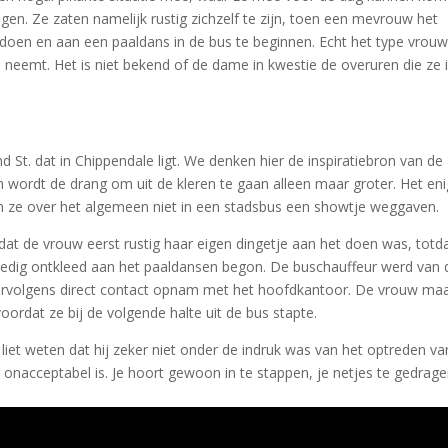
gen. Ze zaten namelijk rustig zichzelf te zijn, toen een mevrouw het
doen en aan een paaldans in de bus te beginnen. Echt het type vrouw
 neemt. Het is niet bekend of de dame in kwestie de overuren die ze 
e
d St. dat in Chippendale ligt. We denken hier de inspiratiebron van de
ordt de drang om uit de kleren te gaan alleen maar groter. Het en
n ze over het algemeen niet in een stadsbus een showtje weggaven.
at de vrouw eerst rustig haar eigen dingetje aan het doen was, totd
ledig ontkleed aan het paaldansen begon. De buschauffeur werd van 
vervolgens direct contact opnam met het hoofdkantoor. De vrouw ma
oordat ze bij de volgende halte uit de bus stapte.
iet weten dat hij zeker niet onder de indruk was van het optreden va
ag onacceptabel is. Je hoort gewoon in te stappen, je netjes te gedrag