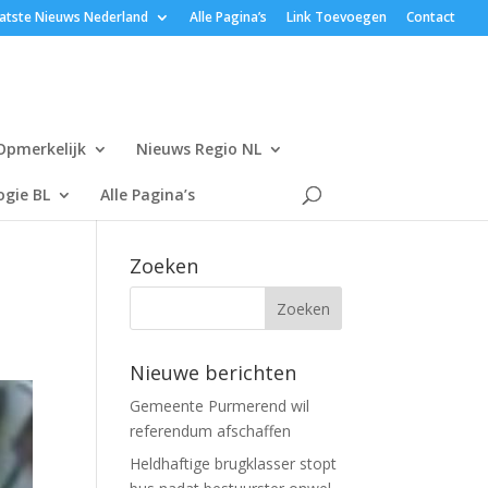
atste Nieuws Nederland
Alle Pagina’s
Link Toevoegen
Contact
Opmerkelijk
Nieuws Regio NL
gie BL
Alle Pagina’s
Zoeken
Nieuwe berichten
Gemeente Purmerend wil
referendum afschaffen
Heldhaftige brugklasser stopt