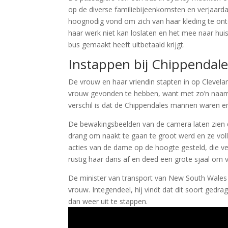
op de diverse familiebijeenkomsten en verjaarda
hoognodig vond om zich van haar kleding te ont
haar werk niet kan loslaten en het mee naar huis
bus gemaakt heeft uitbetaald krijgt.
Instappen bij Chippendal
De vrouw en haar vriendin stapten in op Clevelan
vrouw gevonden te hebben, want met zo’n naam w
verschil is dat de Chippendales mannen waren e
De bewakingsbeelden van de camera laten zien d
drang om naakt te gaan te groot werd en ze vol
acties van de dame op de hoogte gesteld, die 
rustig haar dans af en deed een grote sjaal om v
De minister van transport van New South Wales l
vrouw. Integendeel, hij vindt dat dit soort gedr
dan weer uit te stappen.