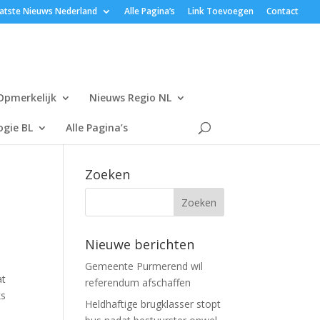
atste Nieuws Nederland
Alle Pagina’s
Link Toevoegen
Contact
Opmerkelijk
Nieuws Regio NL
gie BL
Alle Pagina’s
Zoeken
Nieuwe berichten
Gemeente Purmerend wil
at
referendum afschaffen
ks
Heldhaftige brugklasser stopt