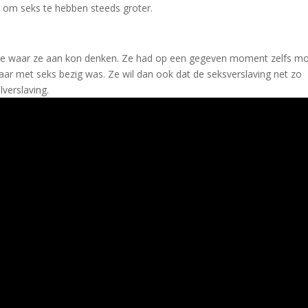
g om seks te hebben steeds groter.
e waar ze aan kon denken. Ze had op een gegeven moment zelfs mo
ar met seks bezig was. Ze wil dan ook dat de seksverslaving net zo
verslaving.