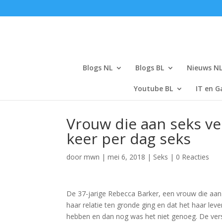
Blogs NL
Blogs BL
Nieuws N
Youtube BL
IT en G
Vrouw die aan seks ve
keer per dag seks
door
mwn
|
mei 6, 2018
|
Seks
|
0 Reacties
De 37-jarige Rebecca Barker, een vrouw die aan 
haar relatie ten gronde ging en dat het haar lev
hebben en dan nog was het niet genoeg. De ver