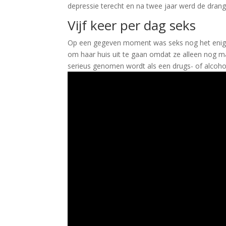
depressie terecht en na twee jaar werd de dran
Vijf keer per dag seks
Op een gegeven moment was seks nog het enig
om haar huis uit te gaan omdat ze alleen nog ma
serieus genomen wordt als een drugs- of alcohol