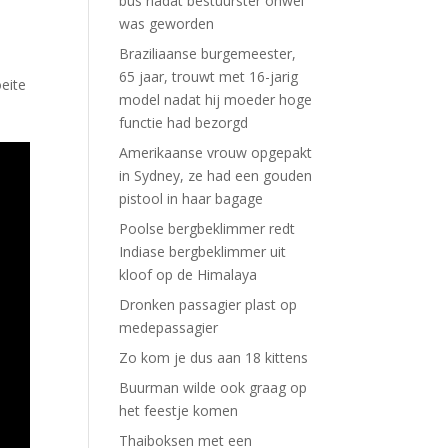
bus nadat bestuurster onwel
was geworden
Braziliaanse burgemeester,
65 jaar, trouwt met 16-jarig
eite
model nadat hij moeder hoge
functie had bezorgd
Amerikaanse vrouw opgepakt
in Sydney, ze had een gouden
pistool in haar bagage
Poolse bergbeklimmer redt
Indiase bergbeklimmer uit
kloof op de Himalaya
Dronken passagier plast op
medepassagier
Zo kom je dus aan 18 kittens
Buurman wilde ook graag op
het feestje komen
Thaiboksen met een