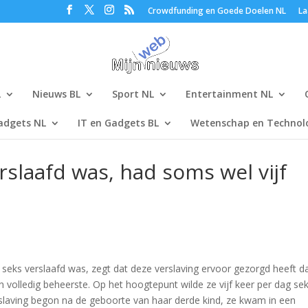
Crowdfunding en Goede Doelen NL
La
L
Nieuws BL
Sport NL
Entertainment NL
adgets NL
IT en Gadgets BL
Wetenschap en Technolo
rslaafd was, had soms wel vijf
seks verslaafd was, zegt dat deze verslaving ervoor gezorgd heeft d
en volledig beheerste. Op het hoogtepunt wilde ze vijf keer per dag se
slaving begon na de geboorte van haar derde kind, ze kwam in een