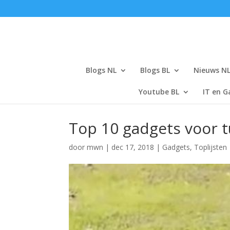
Blogs NL
Blogs BL
Nieuws N
Youtube BL
IT en G
Top 10 gadgets voor t
door
mwn
|
dec 17, 2018
|
Gadgets
,
Toplijsten