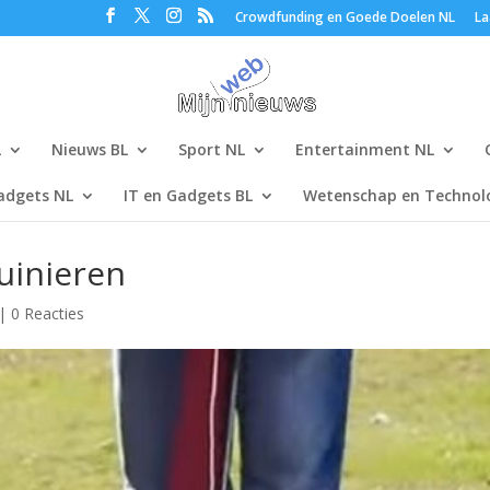
Crowdfunding en Goede Doelen NL
La
L
Nieuws BL
Sport NL
Entertainment NL
adgets NL
IT en Gadgets BL
Wetenschap en Technolo
uinieren
|
0 Reacties