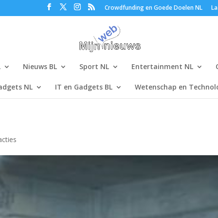
Crowdfunding en Goede Doelen NL
La
L
Nieuws BL
Sport NL
Entertainment NL
adgets NL
IT en Gadgets BL
Wetenschap en Technolo
acties