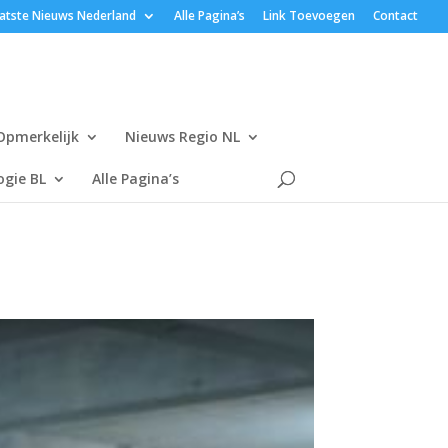
atste Nieuws Nederland
Alle Pagina’s
Link Toevoegen
Contact
Opmerkelijk
Nieuws Regio NL
gie BL
Alle Pagina’s