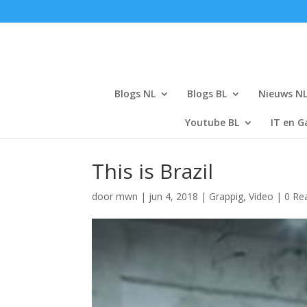
Blogs NL
Blogs BL
Nieuws N
Youtube BL
IT en G
This is Brazil
door
mwn
|
jun 4, 2018
|
Grappig
,
Video
|
0 Re