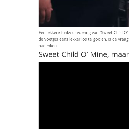
Een lekkere funky uitvoering van “Sweet Child O
de voetjes eens lekker los te gooien, is de vraag.
nadenken.
Sweet Child O’ Mine, maa