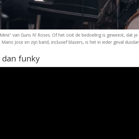
’ Mine” van Guns N’ Roses. Of het ooit de bedoeling is geweest, dat 
 Mario Jose en zijn band, inclusief blazers, is het in ieder geval dusda
r dan funky