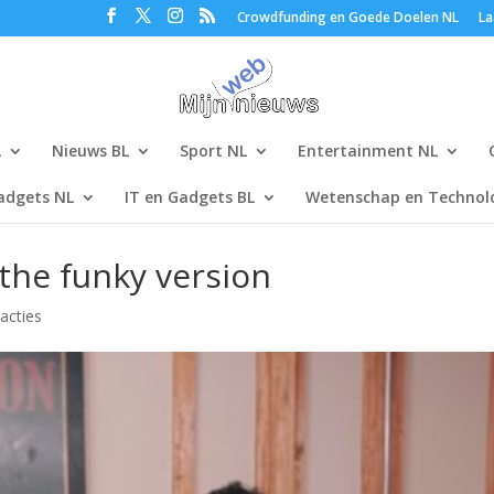
Crowdfunding en Goede Doelen NL
La
L
Nieuws BL
Sport NL
Entertainment NL
adgets NL
IT en Gadgets BL
Wetenschap en Technolo
 the funky version
acties