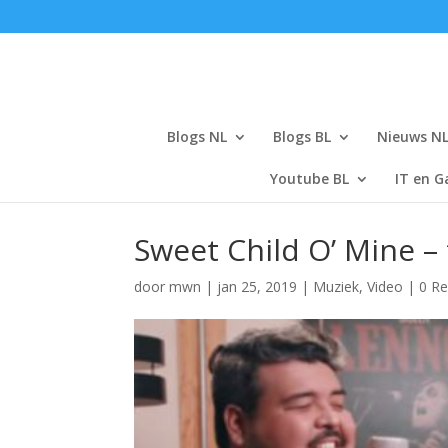
Blogs NL
Blogs BL
Nieuws N
Youtube BL
IT en G
Sweet Child O’ Mine –
door
mwn
|
jan 25, 2019
|
Muziek
,
Video
|
0 Re