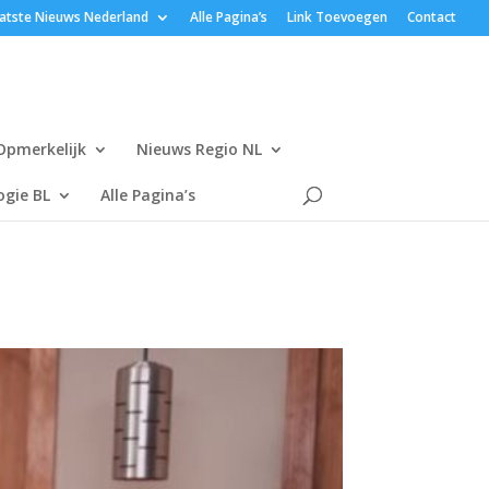
atste Nieuws Nederland
Alle Pagina’s
Link Toevoegen
Contact
Opmerkelijk
Nieuws Regio NL
gie BL
Alle Pagina’s