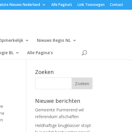
atste Nieuws Nederland
Alle Pagina’s
Link Toevoegen
Contact
Opmerkelijk
Nieuws Regio NL
gie BL
Alle Pagina’s
Zoeken
Nieuwe berichten
ve
Gemeente Purmerend wil
jna
referendum afschaffen
en
Heldhaftige brugklasser stopt