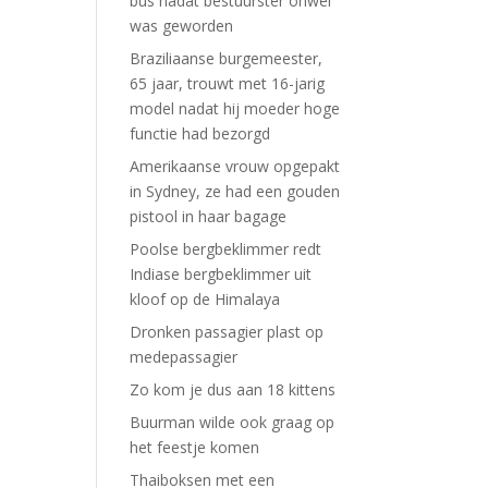
bus nadat bestuurster onwel
was geworden
Braziliaanse burgemeester,
65 jaar, trouwt met 16-jarig
model nadat hij moeder hoge
functie had bezorgd
Amerikaanse vrouw opgepakt
in Sydney, ze had een gouden
pistool in haar bagage
Poolse bergbeklimmer redt
Indiase bergbeklimmer uit
kloof op de Himalaya
Dronken passagier plast op
medepassagier
Zo kom je dus aan 18 kittens
Buurman wilde ook graag op
het feestje komen
Thaiboksen met een