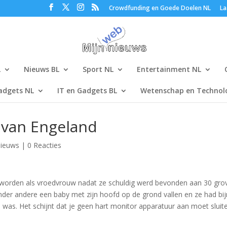
Crowdfunding en Goede Doelen NL
La
L
Nieuws BL
Sport NL
Entertainment NL
adgets NL
IT en Gadgets BL
Wetenschap en Technolo
 van Engeland
ieuws
|
0 Reacties
e worden als vroedvrouw nadat ze schuldig werd bevonden aan 30 gro
onder andere een baby met zijn hoofd op de grond vallen en ze had bi
 was. Het schijnt dat je geen hart monitor apparatuur aan moet sluit