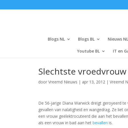
Blogs NL
Blogs BL
Nieuws N
Youtube BL
IT en G
Slechtste vroedvrouw
door
Vreemd Nieuws
|
apr 13, 2012
|
Vreemd N
De 56-jarige Diana Warwick dreigt geroyeerd t
gevallen van nalatigheid en wangedrag. Ze liet 
een vrouw geëlektrocuteerd die aan het bevallen
als een vrouw in bad aan het
bevallen
is.