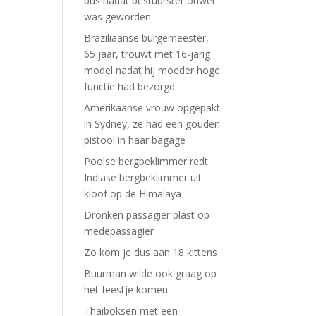
bus nadat bestuurster onwel
was geworden
Braziliaanse burgemeester,
65 jaar, trouwt met 16-jarig
model nadat hij moeder hoge
functie had bezorgd
Amerikaanse vrouw opgepakt
in Sydney, ze had een gouden
pistool in haar bagage
Poolse bergbeklimmer redt
Indiase bergbeklimmer uit
kloof op de Himalaya
Dronken passagier plast op
medepassagier
Zo kom je dus aan 18 kittens
Buurman wilde ook graag op
het feestje komen
Thaiboksen met een