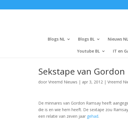
Blogs NL
Blogs BL
Nieuws N
Youtube BL
IT en G
Sekstape van Gordon
door
Vreemd Nieuws
|
apr 3, 2012
|
Vreemd Ni
De minnares van Gordon Ramsay heeft aangegeven
die is en wie hem heeft. De sextape zou Ramsay
een relatie van zeven jaar
gehad
.