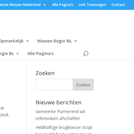
atste Nieuws Nederland
Alle Pagina’s
Link Toevoegen
Contact
Opmerkelijk
Nieuws Regio NL
gie BL
Alle Pagina’s
Zoeken
Nieuwe berichten
aar
Gemeente Purmerend wil
opkok
referendum afschaffen
Heldhaftige brugklasser stopt