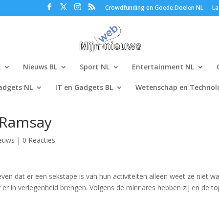
Crowdfunding en Goede Doelen NL
La
L
Nieuws BL
Sport NL
Entertainment NL
adgets NL
IT en Gadgets BL
Wetenschap en Technolo
 Ramsay
euws
|
0 Reacties
 dat er een sekstape is van hun activiteiten alleen weet ze niet w
 er in verlegenheid brengen. Volgens de minnares hebben zij en de t