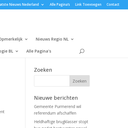
atste Nieuws Nederland
Alle Pagina’s
Link Toevoegen
Contact
Opmerkelijk
Nieuws Regio NL
gie BL
Alle Pagina’s
Zoeken
Nieuwe berichten
Gemeente Purmerend wil
ent
referendum afschaffen
Heldhaftige brugklasser stopt