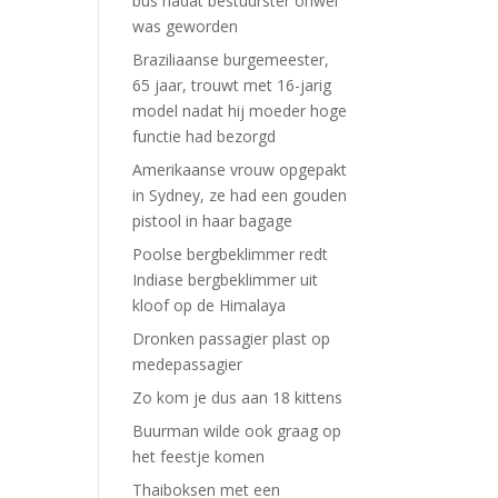
bus nadat bestuurster onwel
was geworden
Braziliaanse burgemeester,
65 jaar, trouwt met 16-jarig
model nadat hij moeder hoge
functie had bezorgd
Amerikaanse vrouw opgepakt
in Sydney, ze had een gouden
pistool in haar bagage
Poolse bergbeklimmer redt
Indiase bergbeklimmer uit
kloof op de Himalaya
Dronken passagier plast op
medepassagier
Zo kom je dus aan 18 kittens
Buurman wilde ook graag op
het feestje komen
Thaiboksen met een