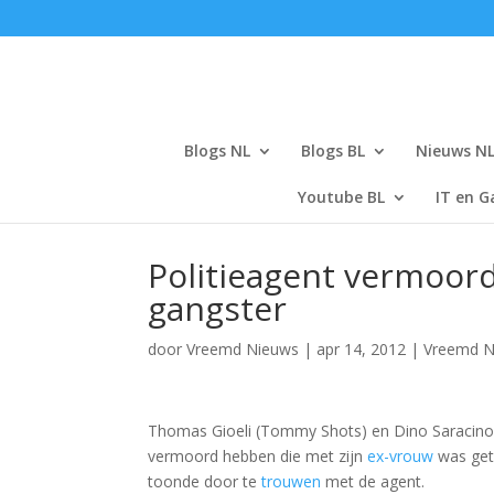
Blogs NL
Blogs BL
Nieuws N
Youtube BL
IT en G
Politieagent vermoor
gangster
door
Vreemd Nieuws
|
apr 14, 2012
|
Vreemd N
Thomas Gioeli (Tommy Shots) en Dino Saracino 
vermoord hebben die met zijn
ex-vrouw
was get
toonde door te
trouwen
met de agent.