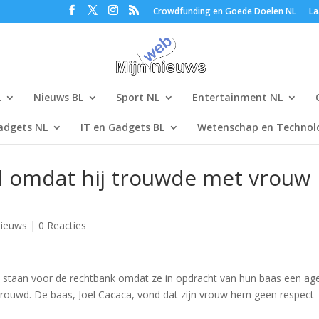
Crowdfunding en Goede Doelen NL
La
L
Nieuws BL
Sport NL
Entertainment NL
adgets NL
IT en Gadgets BL
Wetenschap en Technolo
d omdat hij trouwde met vrouw
ieuws
|
0 Reacties
staan voor de rechtbank omdat ze in opdracht van hun baas een ag
rouwd. De baas, Joel Cacaca, vond dat zijn vrouw hem geen respect