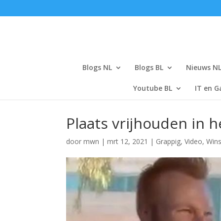
Blogs NL
Blogs BL
Nieuws N
Youtube BL
IT en G
Plaats vrijhouden in 
door
mwn
|
mrt 12, 2021
|
Grappig
,
Video
,
Win