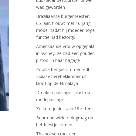
bus nadat bestuurster onwel
was geworden
Braziliaanse burgemeester,
65 jaar, trouwt met 16-jarig
model nadat hij moeder hoge
functie had bezorgd
Amerikaanse vrouw opgepakt
in Sydney, ze had een gouden
pistool in haar bagage
Poolse bergbeklimmer redt
Indiase bergbeklimmer uit
kloof op de Himalaya
Dronken passagier plast op
medepassagier
Zo kom je dus aan 18 kittens
Buurman wilde ook graag op
het feestje komen
Thaiboksen met een