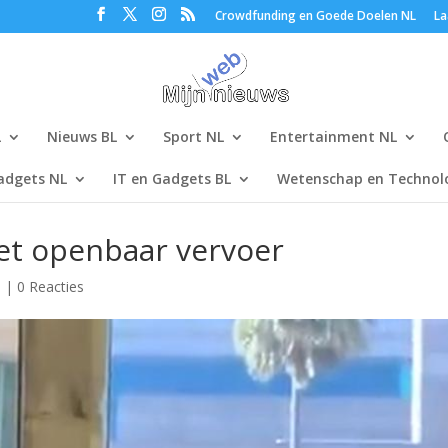
Crowdfunding en Goede Doelen NL
La
L
Nieuws BL
Sport NL
Entertainment NL
adgets NL
IT en Gadgets BL
Wetenschap en Technolo
het openbaar vervoer
s
|
0 Reacties