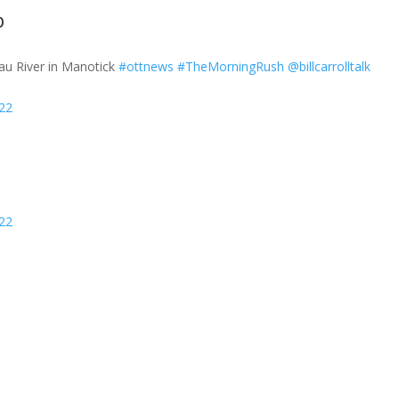
p
eau River in Manotick
#ottnews
#TheMorningRush
@billcarrolltalk
022
022