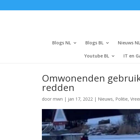
Blogs NL
Blogs BL
Nieuws N
Youtube BL
IT en G
Omwonenden gebruiken
redden
door
mwn
|
jan 17, 2022
|
Nieuws
,
Politie
,
Vre