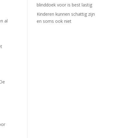
blinddoek voor is best lastig
Kinderen kunnen schattig zijn
n al
en soms ook niet
et
 De
oor