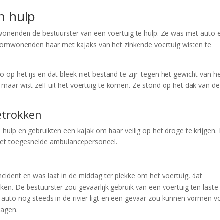
n hulp
nenden de bestuurster van een voertuig te hulp. Ze was met auto e
op omwonenden haar met kajaks van het zinkende voertuig wisten te
op het ijs en dat bleek niet bestand te zijn tegen het gewicht van h
 maar wist zelf uit het voertuig te komen. Ze stond op het dak van de
etrokken
lp en gebruikten een kajak om haar veilig op het droge te krijgen.
het toegesnelde ambulancepersoneel.
incident en was laat in de middag ter plekke om het voertuig, dat
eken. De bestuurster zou gevaarlijk gebruik van een voertuig ten laste
auto nog steeds in de rivier ligt en een gevaar zou kunnen vormen v
wagen.