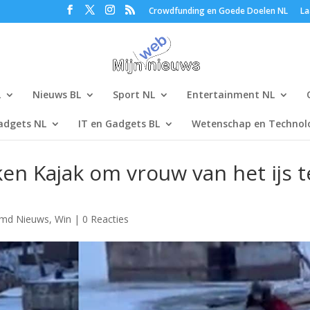
Crowdfunding en Goede Doelen NL
La
L
Nieuws BL
Sport NL
Entertainment NL
adgets NL
IT en Gadgets BL
Wetenschap en Technolo
 Kajak om vrouw van het ijs t
emd Nieuws
,
Win
|
0 Reacties