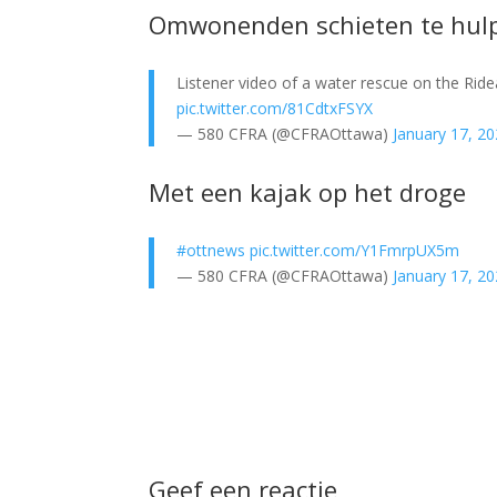
Omwonenden schieten te hul
Listener video of a water rescue on the Rid
pic.twitter.com/81CdtxFSYX
— 580 CFRA (@CFRAOttawa)
January 17, 2
Met een kajak op het droge
#ottnews
pic.twitter.com/Y1FmrpUX5m
— 580 CFRA (@CFRAOttawa)
January 17, 2
Geef een reactie