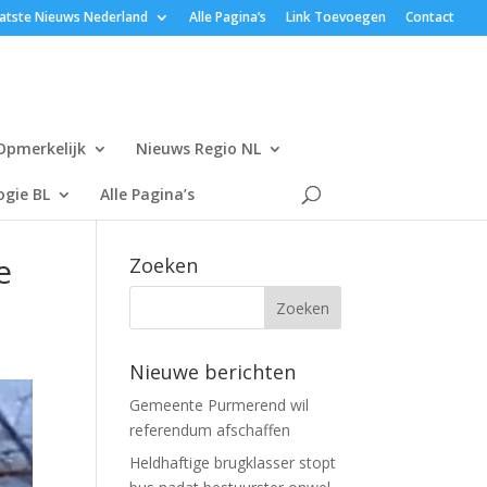
atste Nieuws Nederland
Alle Pagina’s
Link Toevoegen
Contact
Opmerkelijk
Nieuws Regio NL
gie BL
Alle Pagina’s
e
Zoeken
Nieuwe berichten
Gemeente Purmerend wil
referendum afschaffen
Heldhaftige brugklasser stopt