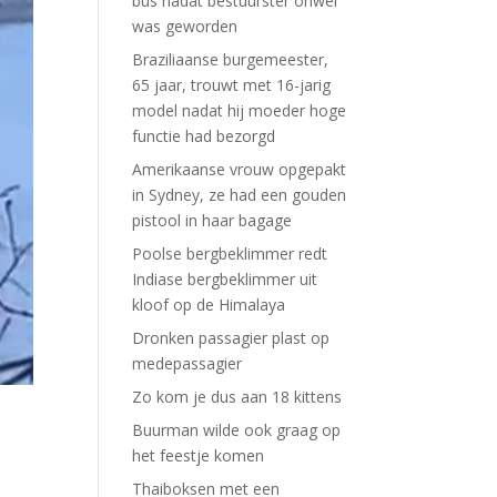
bus nadat bestuurster onwel
was geworden
Braziliaanse burgemeester,
65 jaar, trouwt met 16-jarig
model nadat hij moeder hoge
functie had bezorgd
Amerikaanse vrouw opgepakt
in Sydney, ze had een gouden
pistool in haar bagage
Poolse bergbeklimmer redt
Indiase bergbeklimmer uit
kloof op de Himalaya
Dronken passagier plast op
medepassagier
Zo kom je dus aan 18 kittens
Buurman wilde ook graag op
het feestje komen
Thaiboksen met een