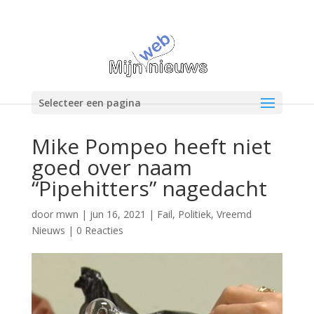
Selecteer een pagina
Mike Pompeo heeft niet
goed over naam
“Pipehitters” nagedacht
door
mwn
|
jun 16, 2021
|
Fail
,
Politiek
,
Vreemd
Nieuws
|
0 Reacties