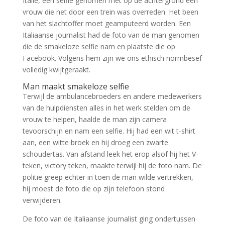
Italië, een selfie genomen met op de achtergrond een
vrouw die net door een trein was overreden. Het been
van het slachtoffer moet geamputeerd worden. Een
Italiaanse journalist had de foto van de man genomen
die de smakeloze selfie nam en plaatste die op
Facebook. Volgens hem zijn we ons ethisch normbesef
volledig kwijtgeraakt.
Man maakt smakeloze selfie
Terwijl de ambulancebroeders en andere medewerkers
van de hulpdiensten alles in het werk stelden om de
vrouw te helpen, haalde de man zijn camera
tevoorschijn en nam een selfie. Hij had een wit t-shirt
aan, een witte broek en hij droeg een zwarte
schoudertas. Van afstand leek het erop alsof hij het V-
teken, victory teken, maakte terwijl hij de foto nam. De
politie greep echter in toen de man wilde vertrekken,
hij moest de foto die op zijn telefoon stond
verwijderen.
De foto van de Italiaanse journalist ging ondertussen