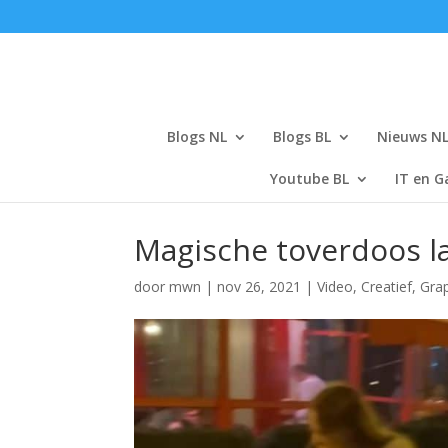
Blogs NL
Blogs BL
Nieuws N
Youtube BL
IT en G
Magische toverdoos l
door
mwn
|
nov 26, 2021
|
Video
,
Creatief
,
Gra