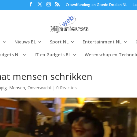
Crowdfunding en Goede Doelen NL
La
L
Nieuws BL
Sport NL
Entertainment NL
adgets NL
IT en Gadgets BL
Wetenschap en Technolo
aat mensen schrikken
ppig
,
Mensen
,
Onverwacht
|
0 Reacties