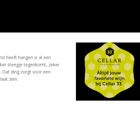
st heeft hangen is al een
onker steegje tegenkomt, zeker
. Dat ding zorgt voor een
laat zien.