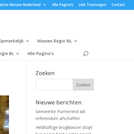
atste Nieuws Nederland
Alle Pagina’s
Link Toevoegen
Contact
Opmerkelijk
Nieuws Regio NL
gie BL
Alle Pagina’s
Zoeken
Nieuwe berichten
Gemeente Purmerend wil
referendum afschaffen
Heldhaftige brugklasser stopt