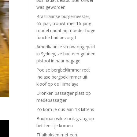
bus nadat bestuurster onwel
was geworden
Braziliaanse burgemeester,
65 jaar, trouwt met 16-jarig
model nadat hij moeder hoge
functie had bezorgd
Amerikaanse vrouw opgepakt
in Sydney, ze had een gouden
pistool in haar bagage
Poolse bergbeklimmer redt
Indiase bergbeklimmer uit
kloof op de Himalaya
Dronken passagier plast op
medepassagier
Zo kom je dus aan 18 kittens
Buurman wilde ook graag op
het feestje komen
Thaiboksen met een