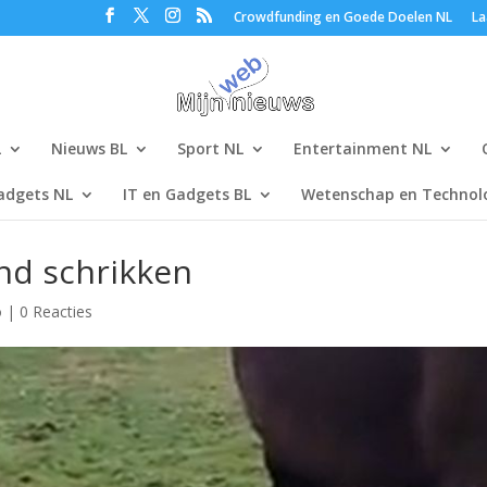
Crowdfunding en Goede Doelen NL
La
L
Nieuws BL
Sport NL
Entertainment NL
adgets NL
IT en Gadgets BL
Wetenschap en Technolo
nd schrikken
o
|
0 Reacties