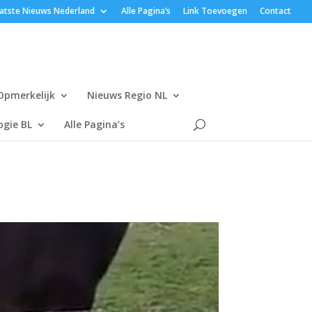
atste Nieuws Nederland
Alle Pagina’s
Link Toevoegen
Contact
Opmerkelijk
Nieuws Regio NL
gie BL
Alle Pagina’s