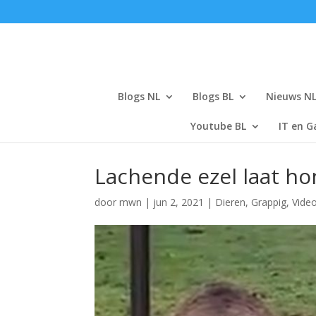
Blogs NL
Blogs BL
Nieuws N
Youtube BL
IT en G
Lachende ezel laat ho
door
mwn
|
jun 2, 2021
|
Dieren
,
Grappig
,
Vide