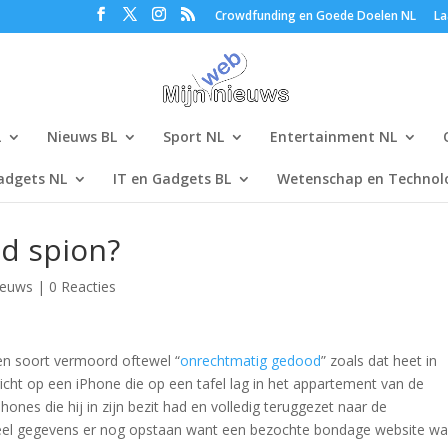
Crowdfunding en Goede Doelen NL
La
L
Nieuws BL
Sport NL
Entertainment NL
adgets NL
IT en Gadgets BL
Wetenschap en Technolo
od spion?
ieuws
|
0 Reacties
en soort vermoord oftewel “
onrechtmatig gedood
” zoals dat heet in
icht op een iPhone die op een tafel lag in het appartement van de
nes die hij in zijn bezit had en volledig teruggezet naar de
oeveel gegevens er nog opstaan want een bezochte bondage website wa