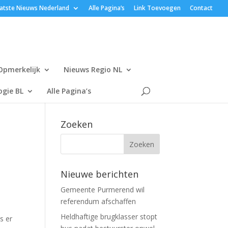
atste Nieuws Nederland
Alle Pagina’s
Link Toevoegen
Contact
Opmerkelijk
Nieuws Regio NL
gie BL
Alle Pagina’s
Zoeken
Nieuwe berichten
Gemeente Purmerend wil
referendum afschaffen
Heldhaftige brugklasser stopt
s er