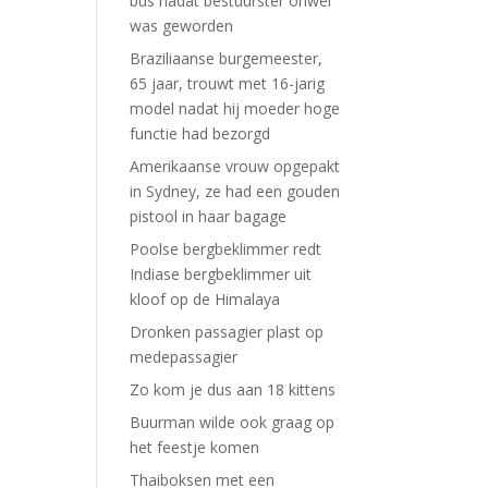
bus nadat bestuurster onwel
was geworden
Braziliaanse burgemeester,
65 jaar, trouwt met 16-jarig
model nadat hij moeder hoge
functie had bezorgd
Amerikaanse vrouw opgepakt
in Sydney, ze had een gouden
pistool in haar bagage
Poolse bergbeklimmer redt
Indiase bergbeklimmer uit
kloof op de Himalaya
Dronken passagier plast op
medepassagier
Zo kom je dus aan 18 kittens
Buurman wilde ook graag op
het feestje komen
Thaiboksen met een