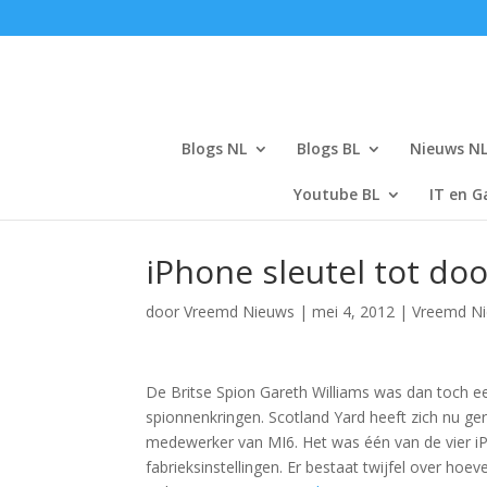
Blogs NL
Blogs BL
Nieuws N
Youtube BL
IT en G
iPhone sleutel tot do
door
Vreemd Nieuws
|
mei 4, 2012
|
Vreemd N
De Britse Spion Gareth Williams was dan toch e
spionnenkringen. Scotland Yard heeft zich nu ger
medewerker van MI6. Het was één van de vier iPho
fabrieksinstellingen. Er bestaat twijfel over h