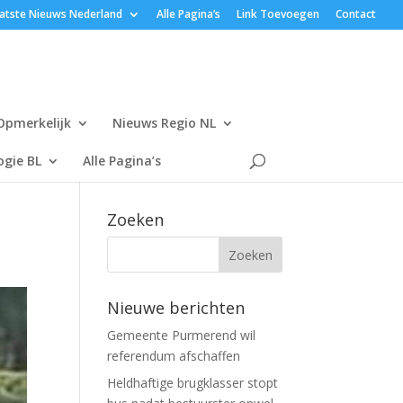
atste Nieuws Nederland
Alle Pagina’s
Link Toevoegen
Contact
Opmerkelijk
Nieuws Regio NL
gie BL
Alle Pagina’s
Zoeken
Nieuwe berichten
Gemeente Purmerend wil
referendum afschaffen
Heldhaftige brugklasser stopt