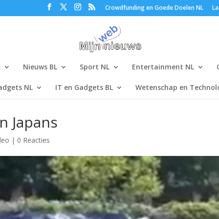
Crowdfunding en Goede Doelen NL
La
L
Nieuws BL
Sport NL
Entertainment NL
adgets NL
IT en Gadgets BL
Wetenschap en Technolo
z’n Japans
deo
|
0 Reacties