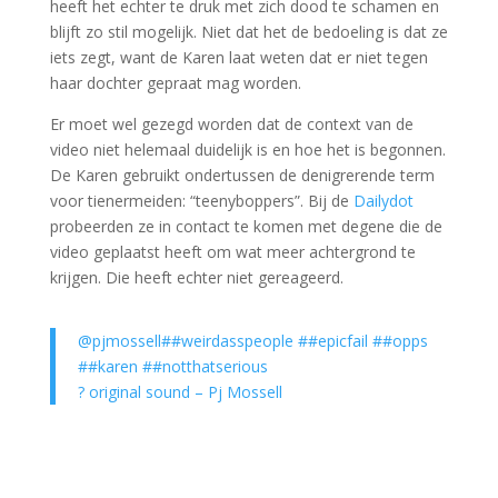
heeft het echter te druk met zich dood te schamen en
blijft zo stil mogelijk. Niet dat het de bedoeling is dat ze
iets zegt, want de Karen laat weten dat er niet tegen
haar dochter gepraat mag worden.
Er moet wel gezegd worden dat de context van de
video niet helemaal duidelijk is en hoe het is begonnen.
De Karen gebruikt ondertussen de denigrerende term
voor tienermeiden: “teenyboppers”. Bij de
Dailydot
probeerden ze in contact te komen met degene die de
video geplaatst heeft om wat meer achtergrond te
krijgen. Die heeft echter niet gereageerd.
@pjmossell
##weirdasspeople
##epicfail
##opps
##karen
##notthatserious
? original sound – Pj Mossell