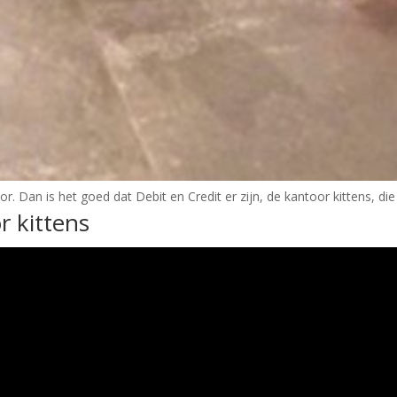
or. Dan is het goed dat Debit en Credit er zijn, de kantoor kittens, d
r kittens