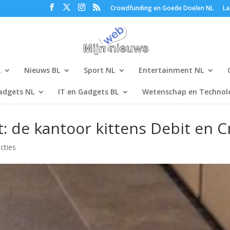
Crowdfunding en Goede Doelen NL
La
L
Nieuws BL
Sport NL
Entertainment NL
adgets NL
IT en Gadgets BL
Wetenschap en Technolo
: de kantoor kittens Debit en C
cties