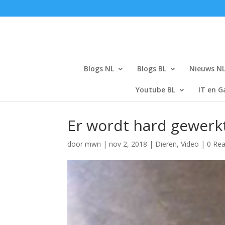
Blogs NL
Blogs BL
Nieuws N
Youtube BL
IT en G
Er wordt hard gewerkt
door
mwn
|
nov 2, 2018
|
Dieren
,
Video
|
0 Rea