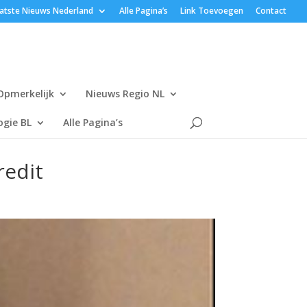
atste Nieuws Nederland
Alle Pagina’s
Link Toevoegen
Contact
Opmerkelijk
Nieuws Regio NL
gie BL
Alle Pagina’s
redit