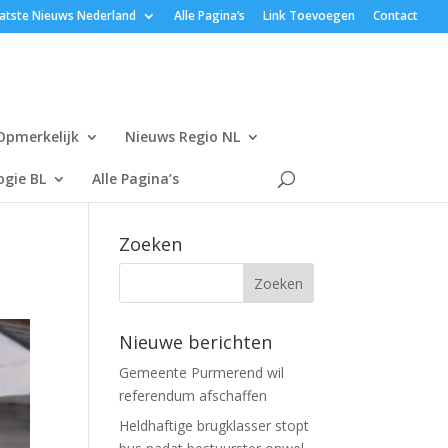
atste Nieuws Nederland
Alle Pagina’s
Link Toevoegen
Contact
Opmerkelijk
Nieuws Regio NL
gie BL
Alle Pagina’s
Zoeken
Nieuwe berichten
Gemeente Purmerend wil
referendum afschaffen
Heldhaftige brugklasser stopt