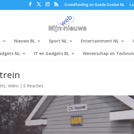
Crowdfunding en Goede Doelen NL
La
L
Nieuws BL
Sport NL
Entertainment NL
adgets NL
IT en Gadgets BL
Wetenschap en Technolo
trein
ets
,
Video
|
0 Reacties