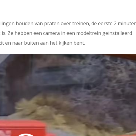
lingen houden van praten over treinen, de eerste 2 minute
jk is. Ze hebben een camera in een modeltrein geïnstalleerd
 zit en naar buiten aan het kijken bent.