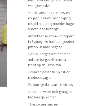
bus nadat bestuurster onwel
was geworden
Braziliaanse burgemeester,
65 jaar, trouwt met 16-jarig
model nadat hij moeder hoge
functie had bezorgd
Amerikaanse vrouw opgepakt
in Sydney, ze had een gouden
pistool in haar bagage
Poolse bergbeklimmer redt
Indiase bergbeklimmer uit
kloof op de Himalaya
Dronken passagier plast op
medepassagier
Zo kom je dus aan 18 kittens
Buurman wilde ook graag op
het feestje komen
Thaiboksen met een