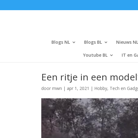
Blogs NL
Blogs BL
Nieuws N
Youtube BL
IT en G
Een ritje in een model
door
mwn
|
apr 1, 2021
|
Hobby
,
Tech en Gadg