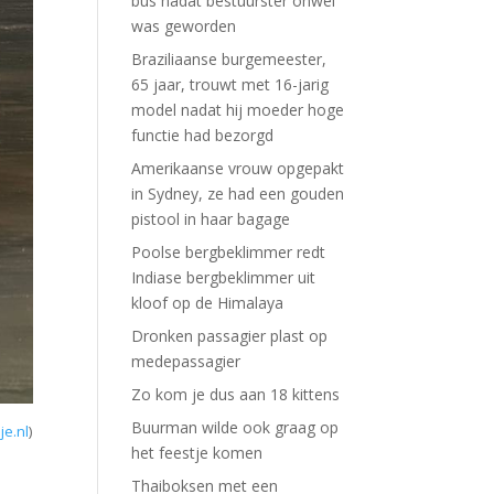
bus nadat bestuurster onwel
was geworden
Braziliaanse burgemeester,
65 jaar, trouwt met 16-jarig
model nadat hij moeder hoge
functie had bezorgd
Amerikaanse vrouw opgepakt
in Sydney, ze had een gouden
pistool in haar bagage
Poolse bergbeklimmer redt
Indiase bergbeklimmer uit
kloof op de Himalaya
Dronken passagier plast op
medepassagier
Zo kom je dus aan 18 kittens
Buurman wilde ook graag op
e.nl
)
het feestje komen
Thaiboksen met een