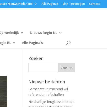
atste Nieuws Nederland
Alle Pagina’s
Link Toevoegen
Contact
Opmerkelijk
Nieuws Regio NL
gie BL
Alle Pagina’s
Zoeken
Nieuwe berichten
Gemeente Purmerend wil
referendum afschaffen
Heldhaftige brugklasser stopt