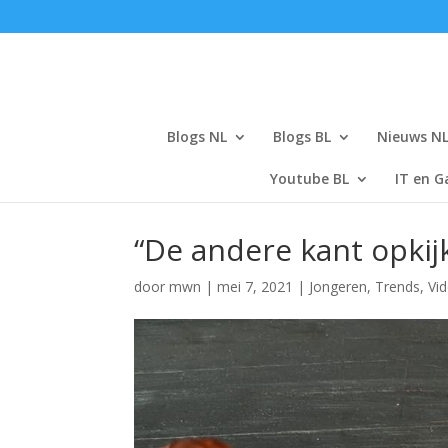
Blogs NL
Blogs BL
Nieuws N
Youtube BL
IT en G
“De andere kant opkij
door
mwn
|
mei 7, 2021
|
Jongeren
,
Trends
,
Vi