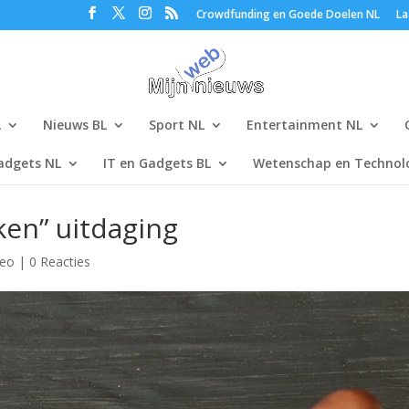
Crowdfunding en Goede Doelen NL
La
L
Nieuws BL
Sport NL
Entertainment NL
adgets NL
IT en Gadgets BL
Wetenschap en Technolo
ken” uitdaging
deo
|
0 Reacties