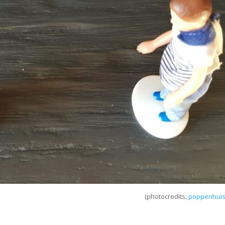
(photocredits:
poppenhuisj