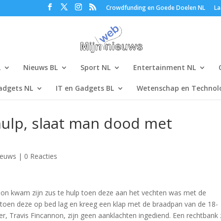
Crowdfunding en Goede Doelen NL
La
L
Nieuws BL
Sport NL
Entertainment NL
adgets NL
IT en Gadgets BL
Wetenschap en Technolo
hulp, slaat man dood met
ieuws
|
0 Reacties
nnon kwam zijn zus te hulp toen deze aan het vechten was met de
an toen deze op bed lag en kreeg een klap met de braadpan van de 18-
oer, Travis Fincannon, zijn geen aanklachten ingediend. Een rechtbank 