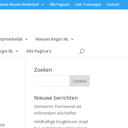
atste Nieuws Nederland
Alle Pagina’s
Link Toevoegen
Contact
Opmerkelijk
Nieuws Regio NL
gie BL
Alle Pagina’s
Zoeken
Nieuwe berichten
Gemeente Purmerend wil
referendum afschaffen
Heldhaftige brugklasser stopt
zal