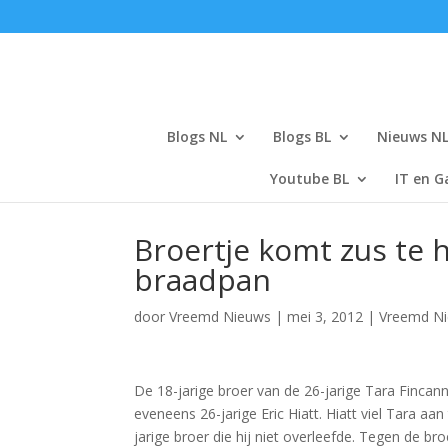
Blogs NL
Blogs BL
Nieuws N
Youtube BL
IT en G
Broertje komt zus te 
braadpan
door
Vreemd Nieuws
|
mei 3, 2012
|
Vreemd N
De 18-jarige broer van de 26-jarige Tara Finca
eveneens 26-jarige Eric Hiatt. Hiatt viel Tara a
jarige broer die hij niet overleefde. Tegen de br