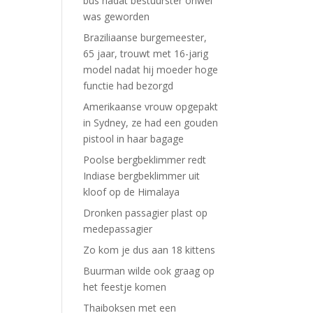
bus nadat bestuurster onwel
was geworden
Braziliaanse burgemeester,
65 jaar, trouwt met 16-jarig
model nadat hij moeder hoge
functie had bezorgd
Amerikaanse vrouw opgepakt
in Sydney, ze had een gouden
pistool in haar bagage
Poolse bergbeklimmer redt
Indiase bergbeklimmer uit
kloof op de Himalaya
Dronken passagier plast op
medepassagier
Zo kom je dus aan 18 kittens
Buurman wilde ook graag op
het feestje komen
Thaiboksen met een