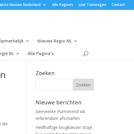
atste Nieuws Nederland
Alle Pagina’s
Link Toevoegen
Contact
Opmerkelijk
Nieuws Regio NL
gie BL
Alle Pagina’s
en
Zoeken
Nieuwe berichten
Gemeente Purmerend wil
referendum afschaffen
 die
Heldhaftige brugklasser stopt