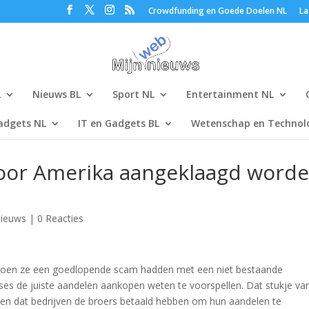
Crowdfunding en Goede Doelen NL
La
L
Nieuws BL
Sport NL
Entertainment NL
adgets NL
IT en Gadgets BL
Wetenschap en Technolo
door Amerika aangeklaagd word
ieuws
|
0 Reacties
toen ze een goedlopende scam hadden met een niet bestaande
ses de juiste aandelen aankopen weten te voorspellen. Dat stukje van
en dat bedrijven de broers betaald hebben om hun aandelen te