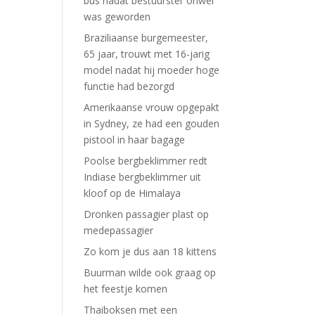
bus nadat bestuurster onwel
was geworden
Braziliaanse burgemeester,
65 jaar, trouwt met 16-jarig
model nadat hij moeder hoge
functie had bezorgd
Amerikaanse vrouw opgepakt
in Sydney, ze had een gouden
pistool in haar bagage
Poolse bergbeklimmer redt
Indiase bergbeklimmer uit
kloof op de Himalaya
Dronken passagier plast op
medepassagier
Zo kom je dus aan 18 kittens
Buurman wilde ook graag op
het feestje komen
Thaiboksen met een