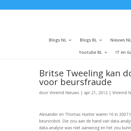
Blogs NL
Blogs BL
Nieuws N
Youtube BL
IT en G
Britse Tweeling kan 
voor beursfraude
door
Vreemd Nieuws
|
apr 21, 2012
|
Vreemd N
Alexander en Thomas Hunter waren 16 in 2007 
beursrobot. Die zou aan de hand van data-analy
data-analyse was niet aanwezig en het zou kunn