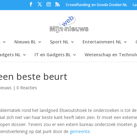
Crowdfunding en Goede Doelen NL
La
L
Nieuws BL
Sport NL
Entertainment NL
adgets NL
IT en Gadgets BL
Wetenschap en Technolo
een beste beurt
ieuws
|
0 Reacties
roblematiek rond het landgoed Elswoutshoek te onderzoeken is tot de
zich niet van haar beste kant heeft laten zien. Er moet een externe
lopen dossier. Tevens zou er een extern bureau onderzoek moeten 
ienstverlening op dat punt door de
gemeente
.