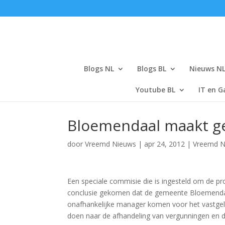
Blogs NL
Blogs BL
Nieuws N
Youtube BL
IT en G
Bloemendaal maakt g
door
Vreemd Nieuws
|
apr 24, 2012
|
Vreemd N
Een speciale commisie die is ingesteld om de p
conclusie gekomen dat de gemeente Bloemendaal 
onafhankelijke manager komen voor het vastge
doen naar de afhandeling van vergunningen en d