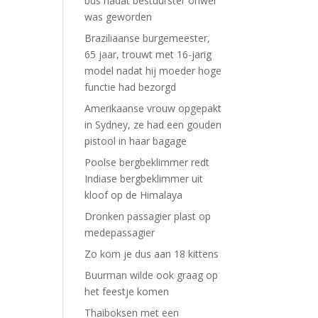
bus nadat bestuurster onwel
was geworden
Braziliaanse burgemeester,
65 jaar, trouwt met 16-jarig
model nadat hij moeder hoge
functie had bezorgd
Amerikaanse vrouw opgepakt
in Sydney, ze had een gouden
pistool in haar bagage
Poolse bergbeklimmer redt
Indiase bergbeklimmer uit
kloof op de Himalaya
Dronken passagier plast op
medepassagier
Zo kom je dus aan 18 kittens
Buurman wilde ook graag op
het feestje komen
Thaiboksen met een