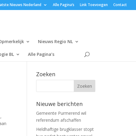
atste Nieuws Nederland
Alle Pagina’s
Link Toevoegen
Contact
Opmerkelijk
Nieuws Regio NL
gie BL
Alle Pagina’s
Zoeken
Nieuwe berichten
Gemeente Purmerend wil
,
referendum afschaffen
gaan
Heldhaftige brugklasser stopt