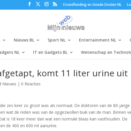
Crowdfunding en Goede Doelen NL
La
L
Nieuws BL
Sport NL
Entertainment NL
adgets NL
IT en Gadgets BL
Wetenschap en Technolo
getapt, komt 11 liter urine uit
d Nieuws
|
0 Reacties
s die zes keer zo groot was als normaal. De doktoren van de 80-jarig
men wat de reden was van de opgezwollen buik van de man. Binnen vi
d. Dat is 18 keer meer dan wat een normale blaas kan vasthouden. De
ssen de 400 en 600 ml aanurine.