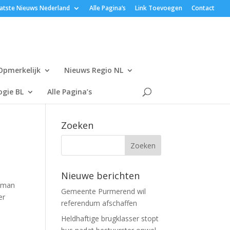
atste Nieuws Nederland
Alle Pagina’s
Link Toevoegen
Contact
Opmerkelijk
Nieuws Regio NL
gie BL
Alle Pagina’s
Zoeken
Nieuwe berichten
e man
Gemeente Purmerend wil
er
referendum afschaffen
Heldhaftige brugklasser stopt