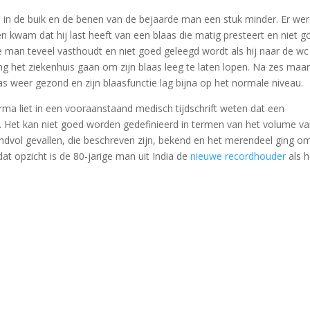
en in de buik en de benen van de bejaarde man een stuk minder. Er we
n kwam dat hij last heeft van een blaas die matig presteert en niet g
 man teveel vasthoudt en niet goed geleegd wordt als hij naar de wc
ing het ziekenhuis gaan om zijn blaas leeg te laten lopen. Na zes ma
 weer gezond en zijn blaasfunctie lag bijna op het normale niveau.
ma liet in een vooraanstaand medisch tijdschrift weten dat een
is. Het kan niet goed worden gedefinieerd in termen van het volume v
ndvol gevallen, die beschreven zijn, bekend en het merendeel ging o
dat opzicht is de 80-jarige man uit India de
nieuwe recordhouder
als h