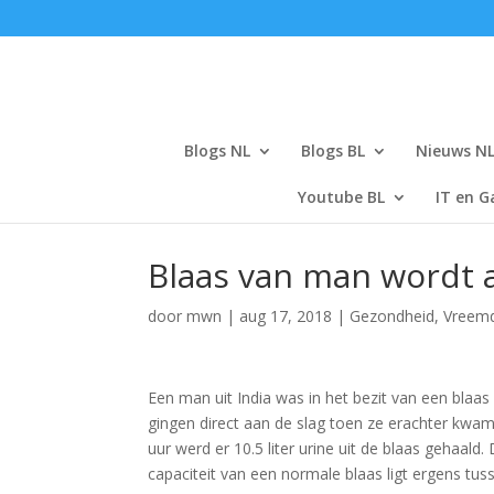
Blogs NL
Blogs BL
Nieuws N
Youtube BL
IT en G
Blaas van man wordt af
door
mwn
|
aug 17, 2018
|
Gezondheid
,
Vreem
Een man uit India was in het bezit van een blaa
gingen direct aan de slag toen ze erachter kwa
uur werd er 10.5 liter urine uit de blaas gehaal
capaciteit van een normale blaas ligt ergens tu