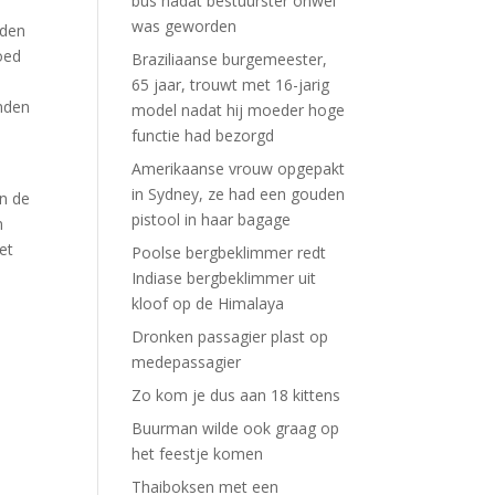
bus nadat bestuurster onwel
was geworden
rden
oed
Braziliaanse burgemeester,
65 jaar, trouwt met 16-jarig
anden
model nadat hij moeder hoge
functie had bezorgd
Amerikaanse vrouw opgepakt
in Sydney, ze had een gouden
an de
pistool in haar bagage
m
et
Poolse bergbeklimmer redt
Indiase bergbeklimmer uit
kloof op de Himalaya
Dronken passagier plast op
medepassagier
Zo kom je dus aan 18 kittens
Buurman wilde ook graag op
het feestje komen
Thaiboksen met een