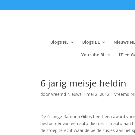
Blogs NL
Blogs BL
Nieuws N
Youtube BL
IT en G
6-jarig meisje heldin
door
Vreemd Nieuws
|
mei 2, 2012
|
Vreemd N
De 6-jarige Ramona Gibbs heeft een award voor h
bestuurder van een auto die met zijn auto aan
de stoep terecht waar de beide zusjes aan het