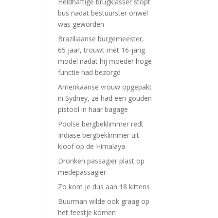
Heldhaftige brugklasser stopt
bus nadat bestuurster onwel
was geworden
Braziliaanse burgemeester,
65 jaar, trouwt met 16-jarig
model nadat hij moeder hoge
functie had bezorgd
Amerikaanse vrouw opgepakt
in Sydney, ze had een gouden
pistool in haar bagage
Poolse bergbeklimmer redt
Indiase bergbeklimmer uit
kloof op de Himalaya
Dronken passagier plast op
medepassagier
Zo kom je dus aan 18 kittens
Buurman wilde ook graag op
het feestje komen