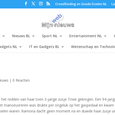
Crowdfunding en Goede Doelen NL
La
L
Nieuws BL
Sport NL
Entertainment NL
adgets NL
IT en Gadgets BL
Wetenschap en Technolo
ieuws
|
0 Reacties
et redden van haar toen 3-jarige zusje Trixie gekregen. Een 94-jari
 het manoeuvreren was drukte per ongeluk op het gaspedaal en kwam
 spelen waren. Ramona dacht geen moment na en duwde haar zusje ui