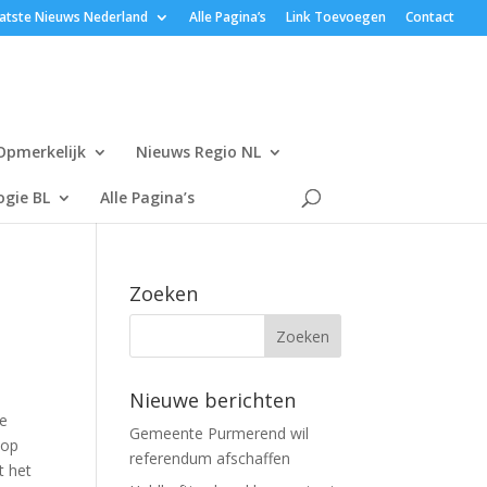
atste Nieuws Nederland
Alle Pagina’s
Link Toevoegen
Contact
Opmerkelijk
Nieuws Regio NL
gie BL
Alle Pagina’s
Zoeken
Nieuwe berichten
ge
Gemeente Purmerend wil
 op
referendum afschaffen
t het