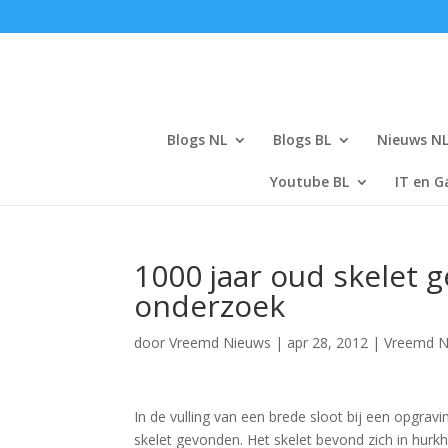
Blogs NL
Blogs BL
Nieuws N
Youtube BL
IT en G
1000 jaar oud skelet 
onderzoek
door
Vreemd Nieuws
|
apr 28, 2012
|
Vreemd N
In de vulling van een brede sloot bij een opgrav
skelet gevonden. Het skelet bevond zich in hurk