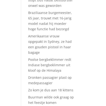
stopt bus nadat bestuurster
onwel was geworden
Braziliaanse burgemeester,
65 jaar, trouwt met 16-jarig
model nadat hij moeder
hoge functie had bezorgd
Amerikaanse vrouw
opgepakt in Sydney, ze had
een gouden pistool in haar
bagage
Poolse bergbeklimmer redt
Indiase bergbeklimmer uit
kloof op de Himalaya
Dronken passagier plast op
medepassagier
Zo kom je dus aan 18 kittens
Buurman wilde ook graag op
het feestje komen