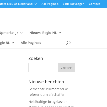
atste Nieuws Nederland
Alle Pagina’s
Link Toevoegen
Contact
Opmerkelijk
Nieuws Regio NL
gie BL
Alle Pagina’s
Zoeken
Nieuwe berichten
Gemeente Purmerend wil
referendum afschaffen
Heldhaftige brugklasser