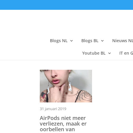
Blogs NL
Blogs BL
Nieuws N
Youtube BL
IT en 
31 januari 2019
AirPods niet meer
verliezen, maak er
oorbellen van