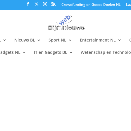
Crowdfunding en Goede Doelen NL
La
L
Nieuws BL
Sport NL
Entertainment NL
Gadgets NL
IT en Gadgets BL
Wetenschap en Technolo