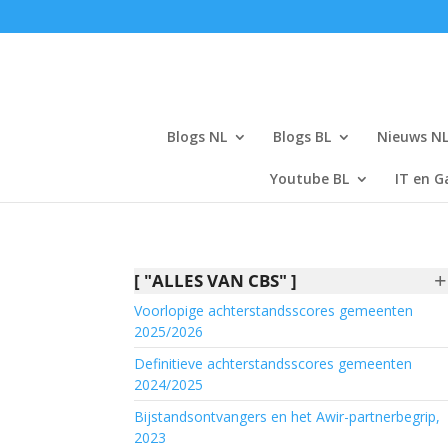
Blogs NL
Blogs BL
Nieuws N
Youtube BL
IT en G
+
[ "ALLES VAN CBS" ]
Voorlopige achterstandsscores gemeenten
2025/2026
Definitieve achterstandsscores gemeenten
2024/2025
Bijstandsontvangers en het Awir-partnerbegrip,
2023