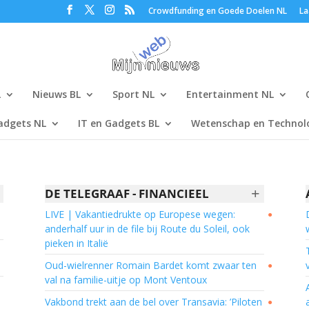
Crowdfunding en Goede Doelen NL
La
L
Nieuws BL
Sport NL
Entertainment NL
adgets NL
IT en Gadgets BL
Wetenschap en Technolo
+
DE TELEGRAAF - FINANCIEEL
LIVE | Vakantiedrukte op Europese wegen:
●
anderhalf uur in de file bij Route du Soleil, ook
pieken in Italië
Oud-wielrenner Romain Bardet komt zwaar ten
●
val na familie-uitje op Mont Ventoux
Vakbond trekt aan de bel over Transavia: ’Piloten
●