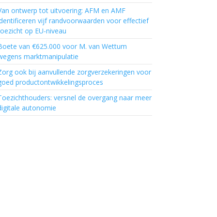
Van ontwerp tot uitvoering: AFM en AMF
identificeren vijf randvoorwaarden voor effectief
toezicht op EU-niveau
Boete van €625.000 voor M. van Wettum
wegens marktmanipulatie
Zorg ook bij aanvullende zorgverzekeringen voor
goed productontwikkelingsproces
Toezichthouders: versnel de overgang naar meer
digitale autonomie