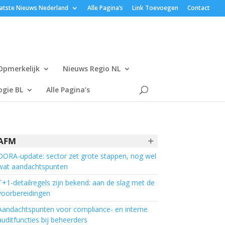
atste Nieuws Nederland
Alle Pagina’s
Link Toevoegen
Contact
Opmerkelijk
Nieuws Regio NL
gie BL
Alle Pagina’s
+
AFM
DORA-update: sector zet grote stappen, nog wel
wat aandachtspunten
T+1-detailregels zijn bekend: aan de slag met de
voorbereidingen
Aandachtspunten voor compliance- en interne
auditfuncties bij beheerders