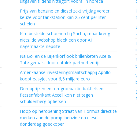
uitgaven tijdens hittegolf: vooral in horeca
Prijs van benzine en diesel zakt vrijdag verder,
keuze voor tankstation kan 25 cent per liter
schelen
Kim bestelde schoenen bij Sacha, maar kreeg
niets: de webshop bleek een door AI
nagemaakte nepsite
Na Bol en de Bijenkorf ook brillenketen Ace &
Tate geraakt door datalek partnerbedrijf
Amerikaanse investeringsmaatschappij Apollo
koopt easyJet voor 6,6 miljard euro
Dumpprijzen en terugroepactie bakfietsen:
fietsenfabrikant Accell kon niet tegen
schuldenberg opfietsen
Hoop op heropening Straat van Hormuz direct te
merken aan de pomp: benzine en diesel
donderdag goedkoper