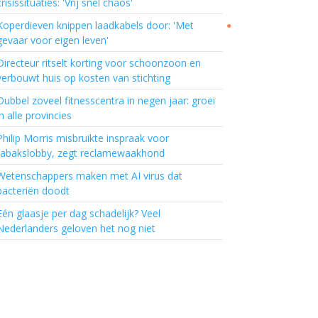
crisissituaties: 'Vrij snel chaos'
Koperdieven knippen laadkabels door: 'Met
●
gevaar voor eigen leven'
Directeur ritselt korting voor schoonzoon en
verbouwt huis op kosten van stichting
Dubbel zoveel fitnesscentra in negen jaar: groei
in alle provincies
Philip Morris misbruikte inspraak voor
tabakslobby, zegt reclamewaakhond
Wetenschappers maken met AI virus dat
bacteriën doodt
Eén glaasje per dag schadelijk? Veel
Nederlanders geloven het nog niet