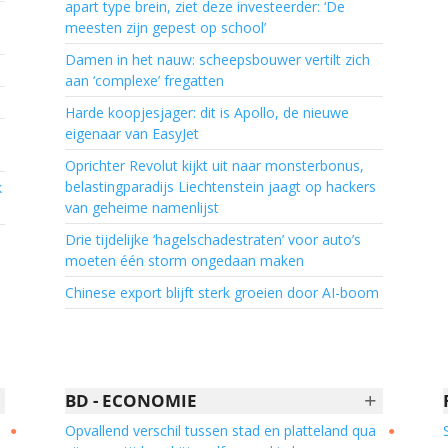
apart type brein, ziet deze investeerder: ‘De
meesten zijn gepest op school’
Damen in het nauw: scheepsbouwer vertilt zich
aan ‘complexe’ fregatten
Harde koopjesjager: dit is Apollo, de nieuwe
eigenaar van EasyJet
Oprichter Revolut kijkt uit naar monsterbonus,
belastingparadijs Liechtenstein jaagt op hackers
k
van geheime namenlijst
Drie tijdelijke ‘hagelschadestraten’ voor auto’s
moeten één storm ongedaan maken
Chinese export blijft sterk groeien door AI-boom
+
BD - ECONOMIE
Opvallend verschil tussen stad en platteland qua
●
●