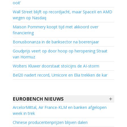
ooit'
Wall Street blijft op recordjacht, maar SpaceX en AMD
wegen op Nasdaq
Maison Pommery koopt tijd met akkoord over
financiering
Bonusbonanza in de banksector na boerenjaar
Goudprijs veert op door hoop op heropening Straat
van Hormuz
Wolters Kluwer doorstaat stoïcijns de AI-storm
Bel20 nadert record, Umicore en Elia trekken de kar
+
EUROBENCH NIEUWS
ArcelorMittal, Air France-KLM en banken afgelopen
week in trek
Chinese producentenprijzen blijven dalen